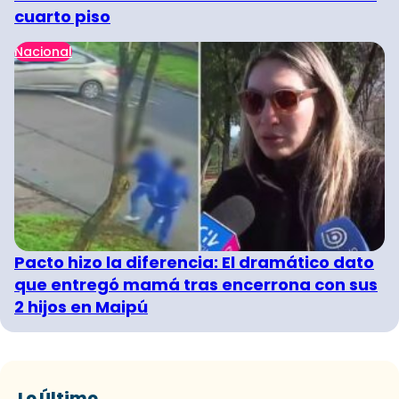
cuarto piso
Nacional
Pacto hizo la diferencia: El dramático dato
que entregó mamá tras encerrona con sus
2 hijos en Maipú
Lo Último