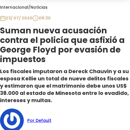
Club De La Comedia
Internacional
/
Noticias
Contigo en Directo
23/ 07/ 2020
09:30
Plan Perfecto
Suman nueva acusación
El Tiempo
contra el policía que asfixió a
Sabingo
Todos Los Programas
George Floyd por evasión de
impuestos
Los fiscales imputaron a Dereck Chauvin y a su
esposa Kellie un total de nueve delitos fiscales
y estimaron que el matrimonio debe unos US$
38.000 al estado de Minesota entre lo evadido,
intereses y multas.
Por Default