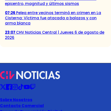
epicentro, magnitud y últimos sismos
07:26
Pelea entre vecinos terminó en crimen en La
Cisterna: Víctima fue atacada a balazos y con
arma blanca
23:07
CHV Noticias Central | Jueves 6 de agosto de
2026
Sobre Nosotros
Contacto Comercial