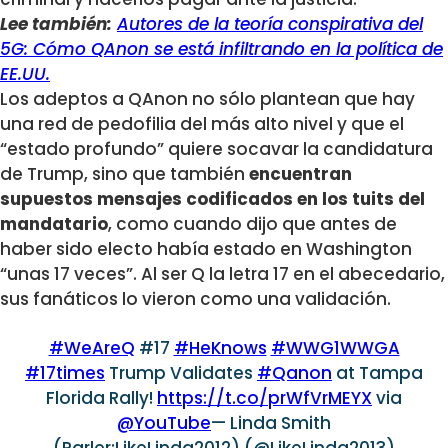
Lee también:
Autores de la teoría conspirativa del
5G: Cómo QAnon se está infiltrando en la política de
EE.UU.
Los adeptos a QAnon no sólo plantean que hay
una red de pedofilia del más alto nivel y que el
“estado profundo” quiere socavar la candidatura
de Trump, sino que también
encuentran
supuestos mensajes codificados en los tuits del
mandatario
, como cuando dijo que antes de
haber sido electo había estado en Washington
“unas 17 veces”. Al ser Q la letra 17 en el abecedario,
sus fanáticos lo vieron como una validación.
#WeAreQ
#17
#HeKnows
#WWG1WWGA
#17times
Trump Validates
#Qanon
at Tampa
Florida Rally!
https://t.co/prWfVrMEYX
via
@YouTube
— Linda Smith