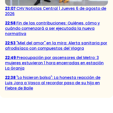
23:07
CHV Noticias Central | Jueves 6 de agosto de
2026
22:58
Fin de las contribuciones: Quiénes, cómo y
cuándo comenzará a ser ejecutada la nueva
normativa
22:53
"Miel del amor" en la mira: Alerta sanitaria por
afrodisíaco con compuestos del Viagra
22:49
Preocupación por ascensores del Metro: 3
mujeres estuvieron 1 hora encerradas en estación
La Granja
22:38
"Lo hicieron bolsa": La honesta reacción de
Luis Jara a Vasco al recordar paso de su hijo en
Fiebre de Baile