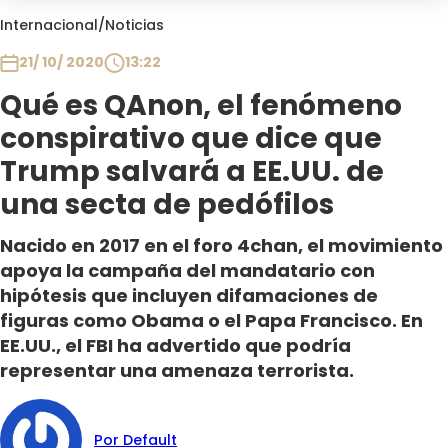
Club De La Comedia
Internacional
/
Noticias
Contigo en Directo
21/ 10/ 2020
13:22
Plan Perfecto
Qué es QAnon, el fenómeno
El Tiempo
conspirativo que dice que
Sabingo
Todos Los Programas
Trump salvará a EE.UU. de
una secta de pedófilos
Nacido en 2017 en el foro 4chan, el movimiento
apoya la campaña del mandatario con
hipótesis que incluyen difamaciones de
figuras como Obama o el Papa Francisco. En
EE.UU., el FBI ha advertido que podría
representar una amenaza terrorista.
Por Default