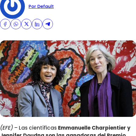
Por Default
(EFE)
– Las científicas
Emmanuelle Charpientier y
Jennifer Doudna son las ganadoras del Premio