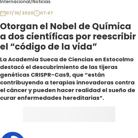
Internacional
/
Noticias
Club De La Comedia
Contigo en Directo
07/ 10/ 2020
07:47
Plan Perfecto
Otorgan el Nobel de Química
El Tiempo
a dos científicas por reescribir
Sabingo
el “código de la vida”
Todos Los Programas
La Academia Sueca de Ciencias en Estocolmo
destacó el descubrimiento de las tijeras
genéticas CRISPR-Cas9, que “están
contribuyendo a terapias innovadoras contra
el cáncer y pueden hacer realidad el sueño de
curar enfermedades hereditarias”.