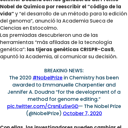
Nobel de Química por reescribir el “código de la
vida”
y “el desarrollo de un método para la edición
del genoma”, anunció la Academia Sueca de
Ciencias en Estocolmo.
Las premiadas descubrieron una de las
herramientas “más afiladas de la tecnología
genética”:
las tijeras genéticas CRISPR-Cas9
,
apuntó la Academia, al comunicar su decisión.
BREAKING NEWS:
The 2020
#NobelPrize
in Chemistry has been
awarded to Emmanuelle Charpentier and
Jennifer A. Doudna “for the development of a
method for genome editing.”
pic.twitter.com/CrsnEuSwGD
— The Nobel Prize
(@NobelPrize)
October 7, 2020
Con ellas, los investigadores pueden cambiar el