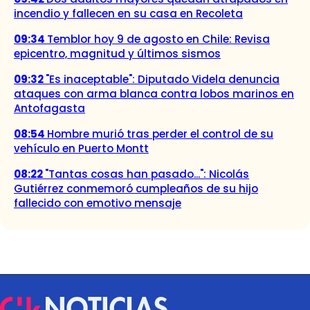
incendio y fallecen en su casa en Recoleta
09:34
Temblor hoy 9 de agosto en Chile: Revisa
epicentro, magnitud y últimos sismos
09:32
"Es inaceptable": Diputado Videla denuncia
ataques con arma blanca contra lobos marinos en
Antofagasta
08:54
Hombre murió tras perder el control de su
vehículo en Puerto Montt
08:22
"Tantas cosas han pasado...": Nicolás
Gutiérrez conmemoró cumpleaños de su hijo
fallecido con emotivo mensaje