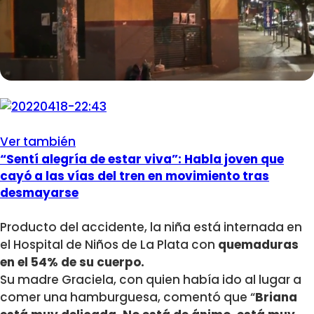
Ver también
“Sentí alegría de estar viva”: Habla joven que
cayó a las vías del tren en movimiento tras
desmayarse
Producto del accidente, la niña está internada en
el Hospital de Niños de La Plata con
quemaduras
en el 54% de su cuerpo.
Su madre Graciela, con quien había ido al lugar a
comer una hamburguesa, comentó que “
Briana