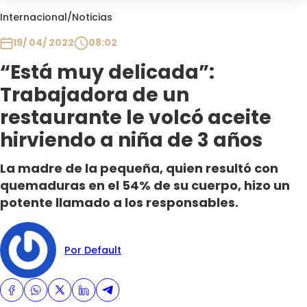
Club De La Comedia
Internacional
/
Noticias
Contigo en Directo
19/ 04/ 2022
08:02
Plan Perfecto
“Está muy delicada”:
El Tiempo
Trabajadora de un
Sabingo
Todos Los Programas
restaurante le volcó aceite
hirviendo a niña de 3 años
La madre de la pequeña, quien resultó con
quemaduras en el 54% de su cuerpo, hizo un
potente llamado a los responsables.
Por Default