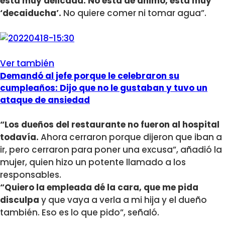
está muy delicada. No está de ánimo, está muy
‘decaiducha’.
No quiere comer ni tomar agua”.
Ver también
Demandó al jefe porque le celebraron su
cumpleaños: Dijo que no le gustaban y tuvo un
ataque de ansiedad
“Los dueños del restaurante no fueron al hospital
todavía.
Ahora cerraron porque dijeron que iban a
ir, pero cerraron para poner una excusa”, añadió la
mujer, quien hizo un potente llamado a los
responsables.
“Quiero la empleada dé la cara, que me pida
disculpa
y que vaya a verla a mi hija y el dueño
también. Eso es lo que pido”, señaló.