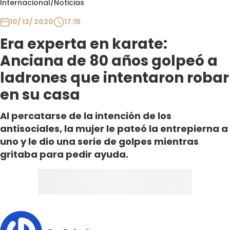
Internacional
/
Noticias
Club De La Comedia
Contigo en Directo
10/ 12/ 2020
17:15
Plan Perfecto
Era experta en karate:
El Tiempo
Anciana de 80 años golpeó a
Sabingo
ladrones que intentaron robar
Todos Los Programas
en su casa
Al percatarse de la intención de los
antisociales, la mujer le pateó la entrepierna a
uno y le dio una serie de golpes mientras
gritaba para pedir ayuda.