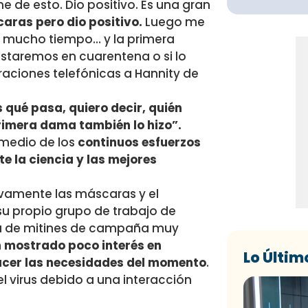
me de esto. Dio positivo. Es una gran
ras pero dio positivo.
Luego me
 mucho tiempo… y la primera
estaremos en cuarentena o si lo
raciones telefónicas a Hannity de
qué pasa, quiero decir, quién
rimera dama también lo hizo”.
n medio de los
continuos esfuerzos
 la ciencia y las mejores
tivamente las máscaras y el
u propio grupo de trabajo de
da de mitines de campaña muy
 mostrado poco interés en
Lo Últim
facer las necesidades del momento
.
l virus debido a una interacción