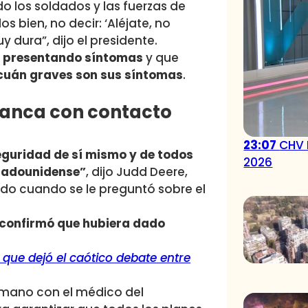
o los soldados y las fuerzas de
s bien, no decir: ‘Aléjate, no
dura”, dijo el presidente.
 presentando síntomas
y que
 cuán graves son sus síntomas
.
Blanca con contacto
23:07
CHV 
seguridad de sí mismo y de todos
2026
stadounidense”
, dijo Judd Deere,
o cuando se le preguntó sobre el
 confirmó que hubiera dado
que dejó el caótico debate entre
 mano con el médico del