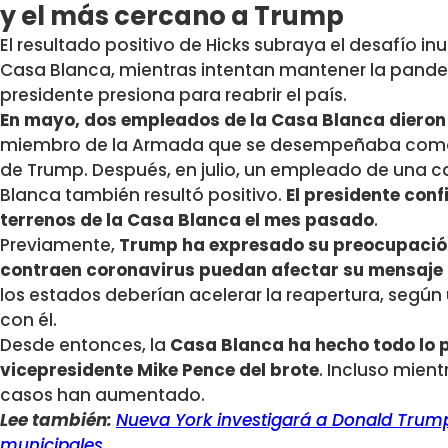
y el más cercano a Trump
El resultado positivo de Hicks subraya el desafío in
Casa Blanca, mientras intentan mantener la pandem
presidente presiona para reabrir el país.
En mayo, dos empleados de la Casa Blanca dieron p
miembro de la Armada que se desempeñaba como u
de Trump. Después, en julio, un empleado de una ca
Blanca también resultó positivo.
El presidente conf
terrenos de la Casa Blanca el mes pasado
.
Previamente,
Trump ha expresado su preocupación
contraen coronavirus puedan afectar su mensaje d
los estados deberían acelerar la reapertura, segú
con él.
Desde entonces, la
Casa Blanca ha hecho todo lo p
vicepresidente Mike Pence del brote
. Incluso mien
casos han aumentado.
Lee también:
Nueva York investigará a Donald Trump
municipales