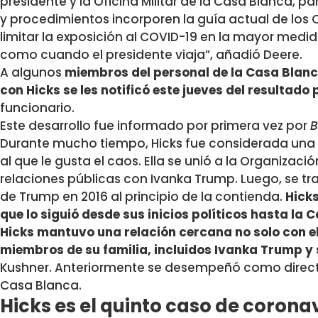
presidente y la Oficina Militar de la Casa Blanca, p
y procedimientos incorporen la guía actual de los 
limitar la exposición al COVID-19 en la mayor medid
como cuando el presidente viaja”, añadió Deere.
A algunos
miembros del personal de la Casa Blan
con Hicks se les notificó este jueves del resultado
funcionario.
Este desarrollo fue informado por primera vez por
B
Durante mucho tiempo, Hicks fue considerada una f
al que le gusta el caos. Ella se unió a la Organizac
relaciones públicas con Ivanka Trump. Luego, se t
de Trump en 2016 al principio de la contienda.
Hicks
que lo siguió desde sus inicios políticos hasta la
Hicks mantuvo una relación cercana no solo con el 
miembros de su familia, incluidos Ivanka Trump y
Kushner. Anteriormente se desempeñó como direc
Casa Blanca.
Hicks es el quinto caso de corona