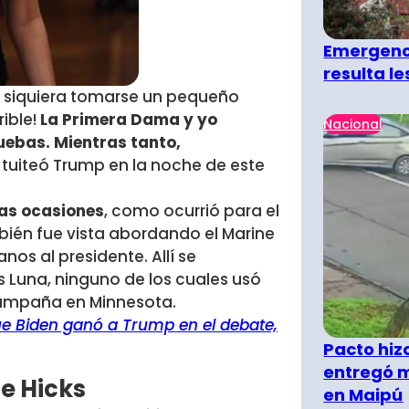
Emergenci
resulta l
n siquiera tomarse un pequeño
rible!
La Primera Dama y yo
Nacional
uebas. Mientras tanto,
, tuiteó Trump en la noche de este
ias ocasiones
, como ocurrió para el
bién fue vista abordando el Marine
nos al presidente. Allí se
 Luna, ninguno de los cuales usó
 campaña en Minnesota.
e Biden ganó a Trump en el debate,
Pacto hiz
entregó m
e Hicks
en Maipú