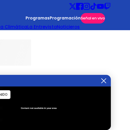
Programas
Programación
Señal en vivo
ta Climática
La Entrevista
Noticieros