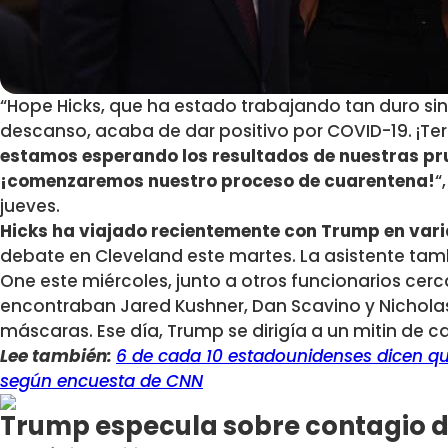
“Hope Hicks, que ha estado trabajando tan duro si
descanso, acaba de dar positivo por COVID-19. ¡Ter
estamos esperando los resultados de nuestras pr
¡comenzaremos nuestro proceso de cuarentena!
“
jueves.
Hicks ha viajado recientemente con Trump en var
debate en Cleveland este martes. La asistente tam
One este miércoles, junto a otros funcionarios cerca
encontraban Jared Kushner, Dan Scavino y Nicholas
máscaras. Ese día, Trump se dirigía a un mitin de
Lee también:
6 de cada 10 estadounidenses dicen qu
según encuesta de CNN
Trump especula sobre contagio d