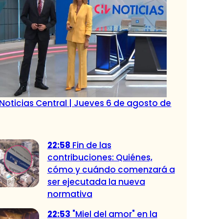
Noticias Central | Jueves 6 de agosto de
22:58
Fin de las
contribuciones: Quiénes,
cómo y cuándo comenzará a
ser ejecutada la nueva
normativa
22:53
"Miel del amor" en la