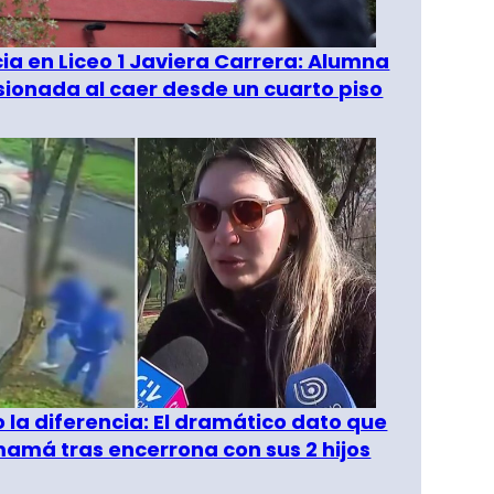
a en Liceo 1 Javiera Carrera: Alumna
esionada al caer desde un cuarto piso
o la diferencia: El dramático dato que
amá tras encerrona con sus 2 hijos