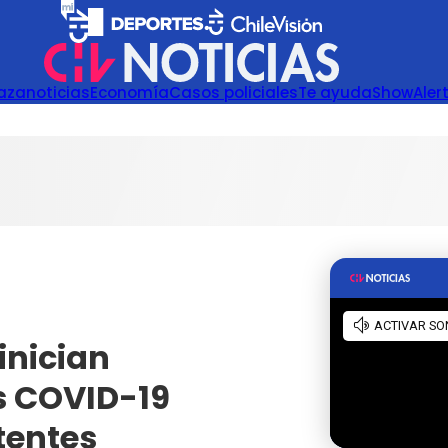
azanoticias
Economía
Casos policiales
Te ayuda
Show
Aler
inician
s COVID-19
tentes