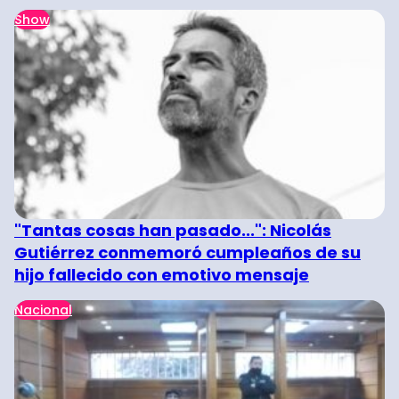
Show
"Tantas cosas han pasado...": Nicolás
Gutiérrez conmemoró cumpleaños de su
hijo fallecido con emotivo mensaje
Nacional