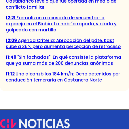
Castiblanco reveló que fue operada en medio de
conflicto familiar
12:21
Formalizan a acusado de secuestrar a
expareja en el Biobío: La habría rapado, violado y
golpeado con martillo
12:09
Agenda Criteria: Aprobación del pdte. Kast
sube a 35% pero aumenta percepción de retroceso
11:49
"Sin fachadas": En qué consiste la plataforma
que ya suma más de 200 denuncias anónimas
11:12
Uno alcanzó los 184 km/h: Ocho detenidos por
conducción temeraria en Costanera Norte