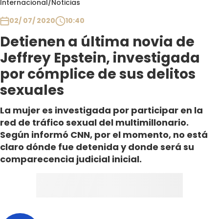
Internacional
/
Noticias
Club De La Comedia
Contigo en Directo
02/ 07/ 2020
10:40
Plan Perfecto
Detienen a última novia de
El Tiempo
Jeffrey Epstein, investigada
Sabingo
por cómplice de sus delitos
Todos Los Programas
sexuales
La mujer es investigada por participar en la
red de tráfico sexual del multimillonario.
Según informó CNN, por el momento, no está
claro dónde fue detenida y donde será su
comparecencia judicial inicial.