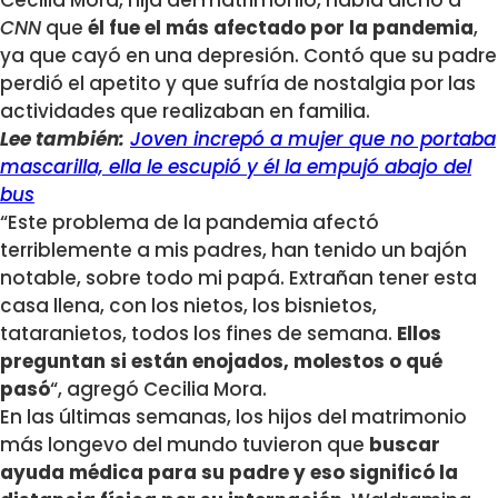
Cecilia Mora, hija del matrimonio, había dicho a
CNN
que
él fue el más afectado por la pandemia
,
ya que cayó en una depresión. Contó que su padre
perdió el apetito y que sufría de nostalgia por las
actividades que realizaban en familia.
Lee también:
Joven increpó a mujer que no portaba
mascarilla, ella le escupió y él la empujó abajo del
bus
“Este problema de la pandemia afectó
terriblemente a mis padres, han tenido un bajón
notable, sobre todo mi papá. Extrañan tener esta
casa llena, con los nietos, los bisnietos,
tataranietos, todos los fines de semana.
Ellos
preguntan si están enojados, molestos o qué
pasó
“, agregó Cecilia Mora.
En las últimas semanas, los hijos del matrimonio
más longevo del mundo tuvieron que
buscar
ayuda médica para su padre y eso significó la