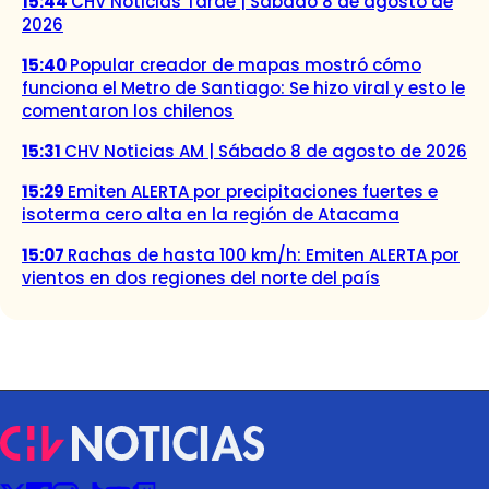
15:44
CHV Noticias Tarde | Sábado 8 de agosto de
2026
15:40
Popular creador de mapas mostró cómo
funciona el Metro de Santiago: Se hizo viral y esto le
comentaron los chilenos
15:31
CHV Noticias AM | Sábado 8 de agosto de 2026
15:29
Emiten ALERTA por precipitaciones fuertes e
isoterma cero alta en la región de Atacama
15:07
Rachas de hasta 100 km/h: Emiten ALERTA por
vientos en dos regiones del norte del país