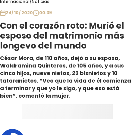
Internacional
/
Noticias
Club De La Comedia
Contigo en Directo
24/ 10/ 2020
00:39
Plan Perfecto
Con el corazón roto: Murió el
El Tiempo
esposo del matrimonio más
Sabingo
longevo del mundo
Todos Los Programas
César Mora, de 110 años, dejó a su esposa,
Waldramina Quinteros, de 105 años, y a sus
cinco hijos, nueve nietos, 22 bisnietos y 10
tataranietos. “Veo que la vida de él comienza
a terminar y que yo le sigo, y que eso está
bien”, comentó la mujer.