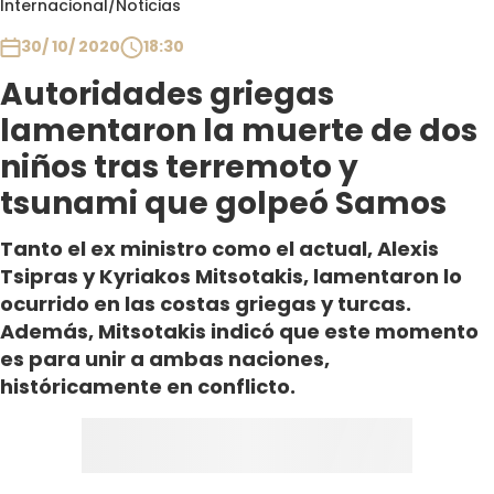
Internacional
/
Noticias
Club De La Comedia
Contigo en Directo
30/ 10/ 2020
18:30
Plan Perfecto
Autoridades griegas
El Tiempo
lamentaron la muerte de dos
Sabingo
niños tras terremoto y
Todos Los Programas
tsunami que golpeó Samos
Tanto el ex ministro como el actual, Alexis
Tsipras y Kyriakos Mitsotakis, lamentaron lo
ocurrido en las costas griegas y turcas.
Además, Mitsotakis indicó que este momento
es para unir a ambas naciones,
históricamente en conflicto.