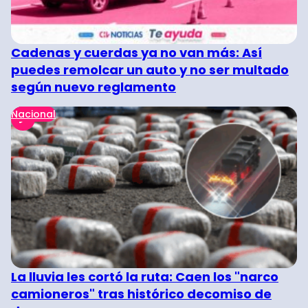
Cadenas y cuerdas ya no van más: Así
puedes remolcar un auto y no ser multado
según nuevo reglamento
Nacional
La lluvia les cortó la ruta: Caen los "narco
camioneros" tras histórico decomiso de