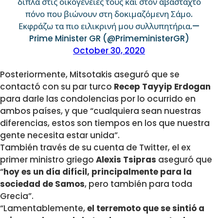
δίπλα στις οικογένειές τους και στον αβάσταχτο
πόνο που βιώνουν στη δοκιμαζόμενη Σάμο.
Εκφράζω τα πιο ειλικρινή μου συλλυπητήρια.—
Prime Minister GR (@PrimeministerGR)
October 30, 2020
Posteriormente, Mitsotakis aseguró que se
contactó con su par turco
Recep Tayyip Erdogan
para darle las condolencias por lo ocurrido en
ambos países, y que “cualquiera sean nuestras
diferencias, estos son tiempos en los que nuestra
gente necesita estar unida”.
También través de su cuenta de Twitter, el ex
primer ministro griego
Alexis Tsipras
aseguró que
“
hoy es un día difícil, principalmente para la
sociedad de Samos
, pero también para toda
Grecia”.
“Lamentablemente,
el terremoto que se sintió a