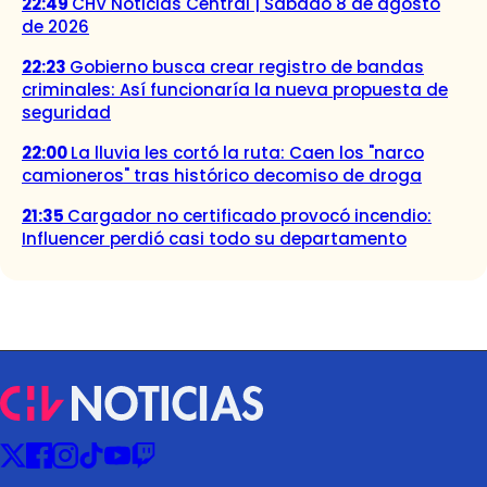
22:49
CHV Noticias Central | Sábado 8 de agosto
de 2026
22:23
Gobierno busca crear registro de bandas
criminales: Así funcionaría la nueva propuesta de
seguridad
22:00
La lluvia les cortó la ruta: Caen los "narco
camioneros" tras histórico decomiso de droga
21:35
Cargador no certificado provocó incendio:
Influencer perdió casi todo su departamento