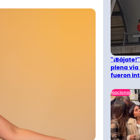
"¡Bájate!
plena vía 
fueron in
Nacional