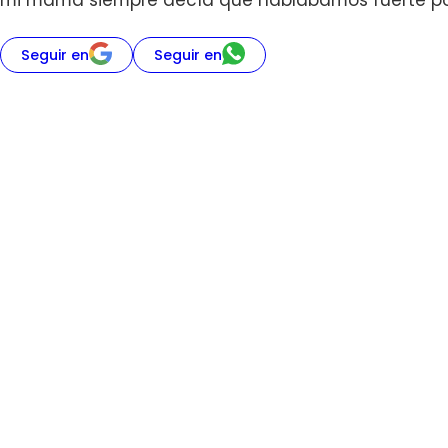
mi mamá siempre decía que hablábamos fuerte porq
Seguir en
Seguir en