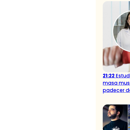
21:22
Estud
masa musc
padecer de