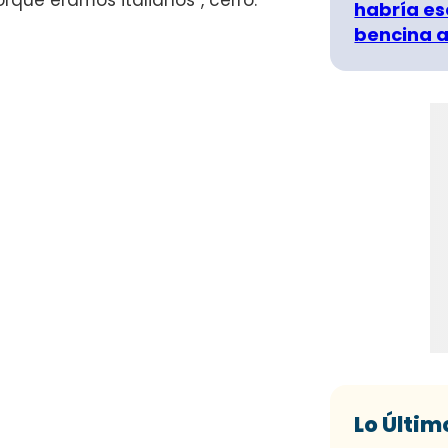
ue éramos italianos”, cerró.
habría es
bencina a
Lo Últim