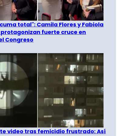
 cuma total": Camila Flores y Fabiola
 protagonizan fuerte cruce en
del Congreso
e video tras femicidio frustrado: Así