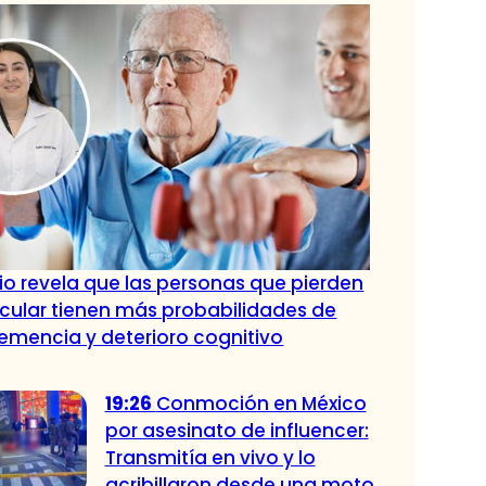
io revela que las personas que pierden
ular tienen más probabilidades de
mencia y deterioro cognitivo
19:26
Conmoción en México
por asesinato de influencer:
Transmitía en vivo y lo
acribillaron desde una moto