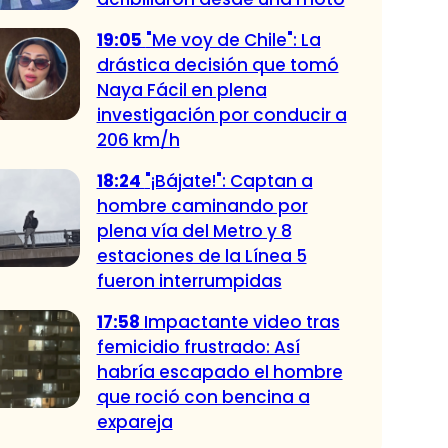
19:05
"Me voy de Chile": La
drástica decisión que tomó
Naya Fácil en plena
investigación por conducir a
206 km/h
18:24
"¡Bájate!": Captan a
hombre caminando por
plena vía del Metro y 8
estaciones de la Línea 5
fueron interrumpidas
17:58
Impactante video tras
femicidio frustrado: Así
habría escapado el hombre
que roció con bencina a
expareja