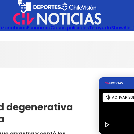
azanoticias
Economía
Casos policiales
Te ayuda
Show
Aler
ad degenerativa
a
ue arrastra y contó los