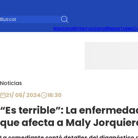
Nacional
Internacional
Reportajes
C
Noticias
21/ 06/ 2024
16:30
“Es terrible”: La enfermed
que afecta a Maly Jorquier
La comediante contó detalles del diagnóstico q