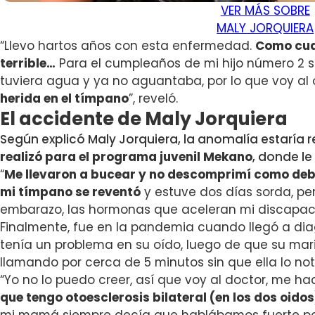
VER MÁS SOBRE
MALY JORQUIERA
“Llevo hartos años con esta enfermedad.
Como cua
terrible…
Para el cumpleaños de mi hijo número 2 s
tuviera agua y ya no aguantaba, por lo que voy al 
herida en el tímpano
”, reveló.
El accidente de Maly Jorquiera
Según explicó Maly Jorquiera, la anomalía estaría 
realizó para el programa juvenil Mekano
, donde le
“
Me llevaron a bucear y no descomprimí como debí
mi tímpano se reventó
y estuve dos días sorda, pe
embarazo, las hormonas que aceleran mi discapaci
Finalmente, fue en la pandemia cuando llegó a dia
tenía un problema en su oído, luego de que su marido
llamando por cerca de 5 minutos sin que ella lo not
“Yo no lo puedo creer, así que voy al doctor, me h
que tengo otoesclerosis bilateral (en los dos oid