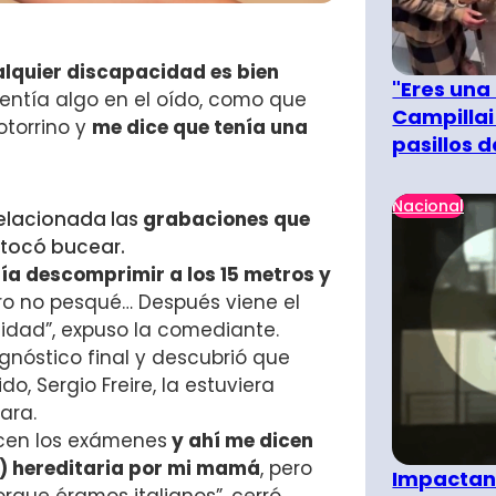
lquier discapacidad es bien
"Eres una
entía algo en el oído, como que
Campillai
otorrino y
me dice que tenía una
pasillos 
Nacional
relacionada las
grabaciones que
 tocó bucear.
a descomprimir a los 15 metros y
ro no pesqué… Después viene el
dad”, expuso la comediante.
gnóstico final y descubrió que
, Sergio Freire, la estuviera
ara.
acen los exámenes
y ahí me dicen
os) hereditaria por mi mamá
, pero
Impactant