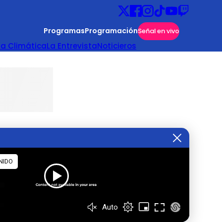
Programas
Programación
Señal en vivo
ta Climática
La Entrevista
Noticieros