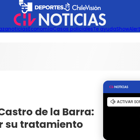
azanoticias
Economía
Casos policiales
Te ayuda
Show
Aler
astro de la Barra:
r su tratamiento