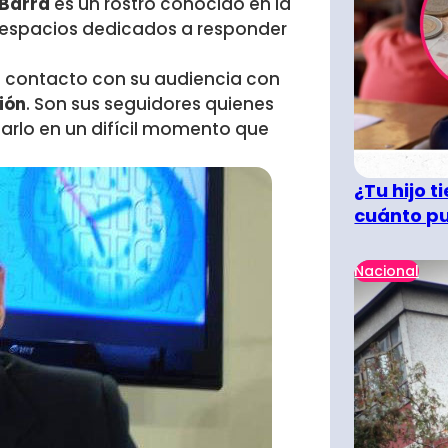
 Barra
es un rostro conocido en la
n espacios dedicados a responder
n contacto con su audiencia con
ión
. Son sus seguidores quienes
arlo en un difícil momento que
¿Tu hijo 
cuánto pu
Nacional