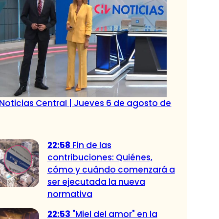
Noticias Central | Jueves 6 de agosto de
22:58
Fin de las
contribuciones: Quiénes,
cómo y cuándo comenzará a
ser ejecutada la nueva
normativa
22:53
"Miel del amor" en la