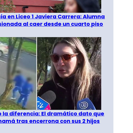
a en Liceo 1 Javiera Carrera: Alumna
esionada al caer desde un cuarto piso
o la diferencia: El dramático dato que
amá tras encerrona con sus 2 hijos