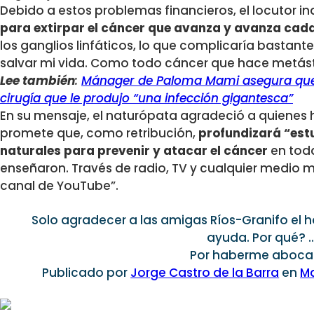
Debido a estos problemas financieros, el locutor in
para extirpar el cáncer que avanza y avanza cada
los ganglios linfáticos, lo que complicaría bastant
salvar mi vida. Como todo cáncer que hace metást
Lee también
:
Mánager de Paloma Mami asegura que 
cirugía que le produjo “una infección gigantesca”
En su mensaje, el naturópata agradeció a quiene
promete que, como retribución,
profundizará “est
naturales para prevenir y atacar el cáncer
en toda
enseñaron. Través de radio, TV y cualquier medio 
canal de YouTube”.
Solo agradecer a las amigas Ríos-Granifo el h
ayuda. Por qué? …
Por haberme aboc
Publicado por
Jorge Castro de la Barra
en
Ma