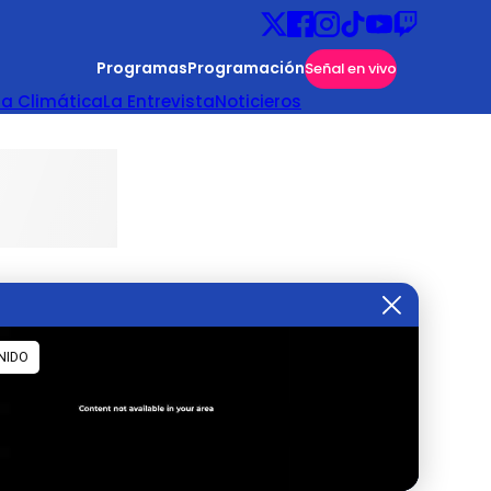
Programas
Programación
Señal en vivo
ta Climática
La Entrevista
Noticieros