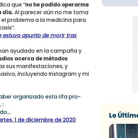
dica que “
no he podido operarme
 día.
Al parecer aún no me toma
e el problema a la medicina para
asis”.
estuvo apunto de morir tras
s han ayudado en la campaña y
udios acerca de métodos
s sus manifestaciones, y
masivo, incluyendo Instagram y mi
aber organizado esta rifa pro-
 :
ado…
Lo Últim
rtes, 1 de diciembre de 2020