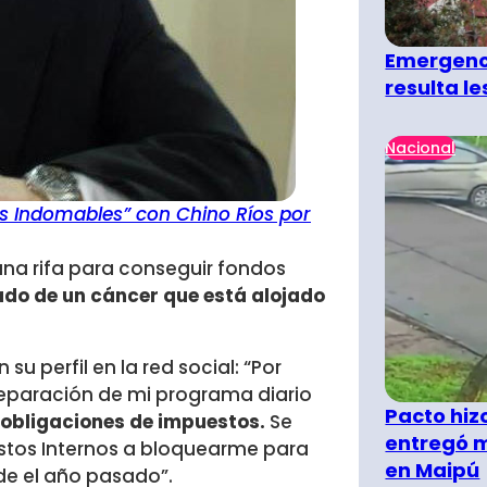
Emergenci
resulta l
Nacional
s Indomables” con Chino Ríos por
na rifa para conseguir fondos
do de un cáncer que está alojado
su perfil en la red social: “Por
paración de mi programa diario
Pacto hiz
s obligaciones de impuestos.
Se
entregó m
estos Internos a bloquearme para
en Maipú
de el año pasado”.