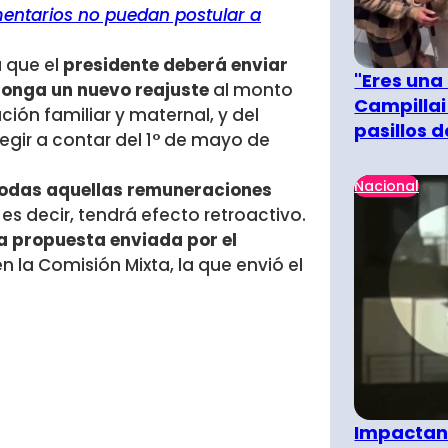
mentarios no puedan postular a
a que el
presidente deberá enviar
"Eres una
ponga un nuevo reajuste
al monto
Campillai
ión familiar y maternal, y del
pasillos 
egir a contar del 1° de mayo de
Nacional
todas aquellas remuneraciones
, es decir, tendrá efecto retroactivo.
a propuesta enviada por el
en la Comisión Mixta, la que envió el
Impactant