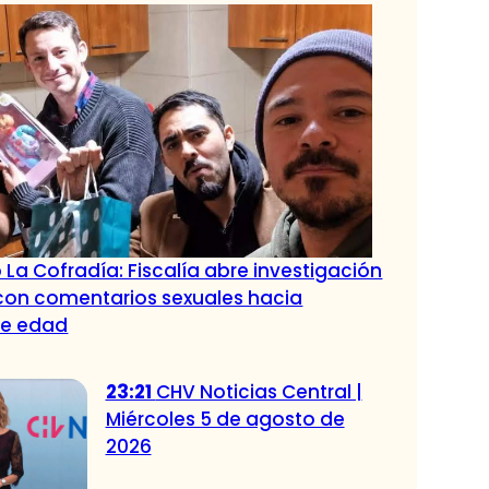
 La Cofradía: Fiscalía abre investigación
con comentarios sexuales hacia
de edad
23:21
CHV Noticias Central |
Miércoles 5 de agosto de
2026