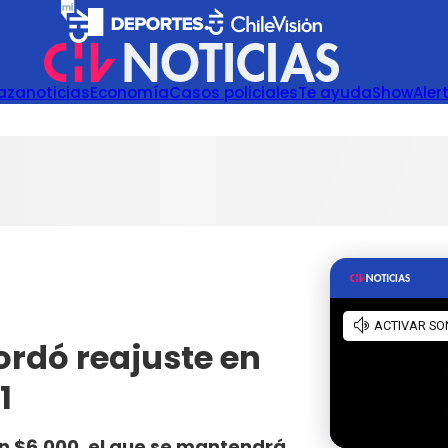
azanoticias
Economía
Casos policiales
Te ayuda
Show
Aler
rdó reajuste en
1
n $6.000, el que se mantendrá