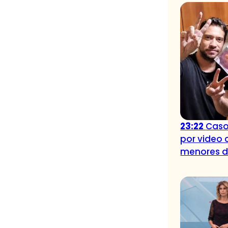
23:22
Caso
por video 
menores 