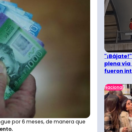
"¡Bájate!
plena vía 
fueron in
Nacional
ongue por 6 meses, de manera que
ento.