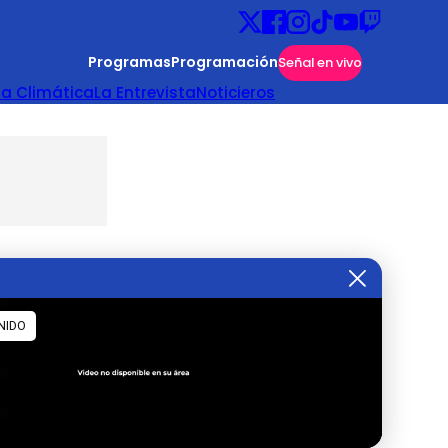
Programas
Programación
Señal en vivo
ta Climática
La Entrevista
Noticieros