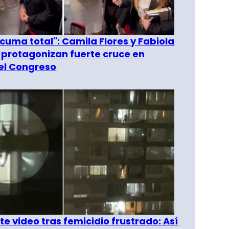
 cuma total": Camila Flores y Fabiola
 protagonizan fuerte cruce en
del Congreso
e video tras femicidio frustrado: Así