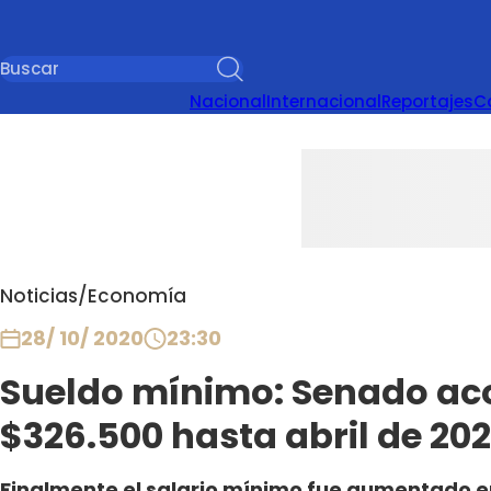
Nacional
Internacional
Reportajes
C
Noticias
/
Economía
28/ 10/ 2020
23:30
Sueldo mínimo: Senado aco
$326.500 hasta abril de 202
Finalmente el salario mínimo fue aumentado e