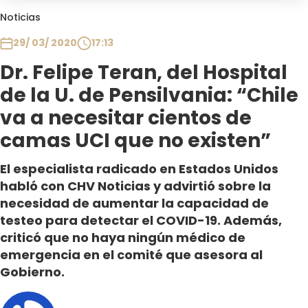
Club De La Comedia
Noticias
Contigo en Directo
29/ 03/ 2020
17:13
Plan Perfecto
Dr. Felipe Teran, del Hospital
El Tiempo
de la U. de Pensilvania: “Chile
Sabingo
Todos Los Programas
va a necesitar cientos de
camas UCI que no existen”
El especialista radicado en Estados Unidos
habló con CHV Noticias y advirtió sobre la
necesidad de aumentar la capacidad de
testeo para detectar el COVID-19. Además,
criticó que no haya ningún médico de
emergencia en el comité que asesora al
Gobierno.