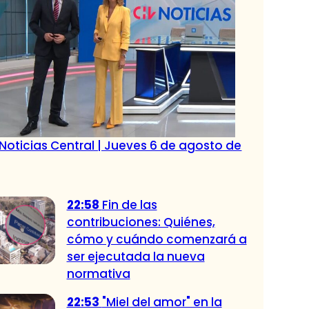
Noticias Central | Jueves 6 de agosto de
22:58
Fin de las
contribuciones: Quiénes,
cómo y cuándo comenzará a
ser ejecutada la nueva
normativa
22:53
"Miel del amor" en la