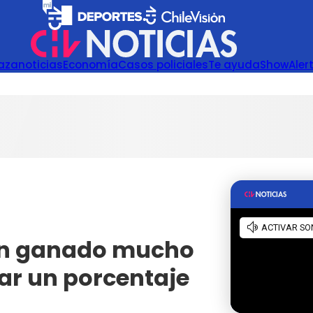
azanoticias
Economía
Casos policiales
Te ayuda
Show
Aler
han ganado mucho
ar un porcentaje