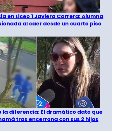
a en Liceo 1 Javiera Carrera: Alumna
esionada al caer desde un cuarto piso
o la diferencia: El dramático dato que
amá tras encerrona con sus 2 hijos