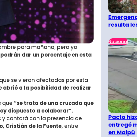
Emergenci
resulta l
Nacional
 hambre para mañana; pero yo
podrán dar un porcentaje en esta
que se vieron afectadas por esta
 abrió a la posibilidad de realizar
s que
“se trata de una cruzada que
toy dispuesto a colaborar”.
Pacto hiz
as y contará con la presencia de
entregó m
, Cristián de la Fuente,
entre
en Maipú