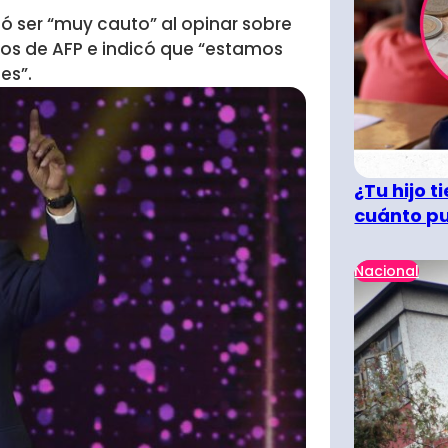
rió ser “muy cauto” al opinar sobre
ndos de AFP e indicó que “estamos
es”.
¿Tu hijo 
cuánto pu
Nacional