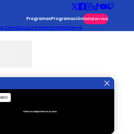
Programas
Programación
Señal en vivo
ta Climática
La Entrevista
Noticieros