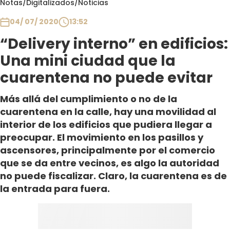
Notas
/
Digitalizados
/
Noticias
Club De La Comedia
Contigo en Directo
04/ 07/ 2020
13:52
Plan Perfecto
“Delivery interno” en edificios:
El Tiempo
Una mini ciudad que la
Sabingo
cuarentena no puede evitar
Todos Los Programas
Más allá del cumplimiento o no de la
cuarentena en la calle, hay una movilidad al
interior de los edificios que pudiera llegar a
preocupar. El movimiento en los pasillos y
ascensores, principalmente por el comercio
que se da entre vecinos, es algo la autoridad
no puede fiscalizar. Claro, la cuarentena es de
la entrada para fuera.