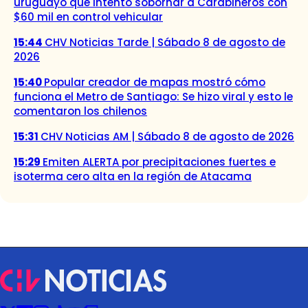
uruguayo que intentó sobornar a Carabineros con
$60 mil en control vehicular
15:44
CHV Noticias Tarde | Sábado 8 de agosto de
2026
15:40
Popular creador de mapas mostró cómo
funciona el Metro de Santiago: Se hizo viral y esto le
comentaron los chilenos
15:31
CHV Noticias AM | Sábado 8 de agosto de 2026
15:29
Emiten ALERTA por precipitaciones fuertes e
isoterma cero alta en la región de Atacama