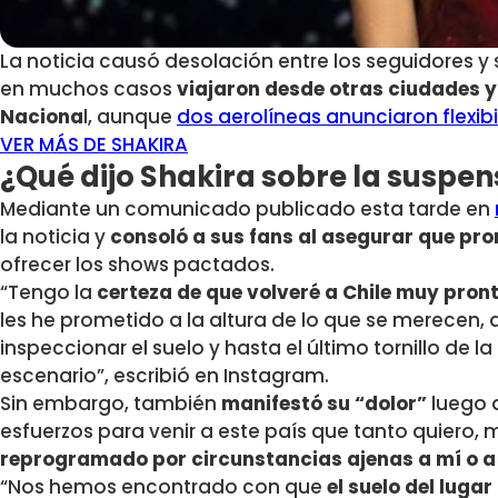
La noticia causó desolación entre los seguidores y
en muchos casos
viajaron desde otras ciudades y 
Naciona
l, aunque
dos aerolíneas anunciaron flexib
VER MÁS DE SHAKIRA
¿Qué dijo Shakira sobre la suspen
Mediante un comunicado publicado esta tarde en
la noticia y
consoló a sus fans al
asegurar que pron
ofrecer los shows pactados.
“Tengo la
certeza de que volveré a Chile muy pron
les he prometido a la altura de lo que se merecen
inspeccionar el suelo y hasta el último tornillo de 
escenario”, escribió en Instagram.
Sin embargo, también
manifestó su “dolor”
luego 
esfuerzos para venir a este país que tanto quiero, 
reprogramado por circunstancias ajenas a mí o a
“Nos hemos encontrado con que
el suelo del lugar