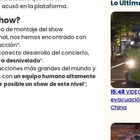
Lo Últim
 acusó en la plataforma.
show?
eso de montaje del show
onal, nos hemos encontrado con
ucción”.
orrecto desarrollo del concierto,
tra desnivelado
“.
roducciones más grandes del mundo y
, con
un equipo humano altamente
posible un show de este nivel
“,
15:48
VIDEO
evacuación
China