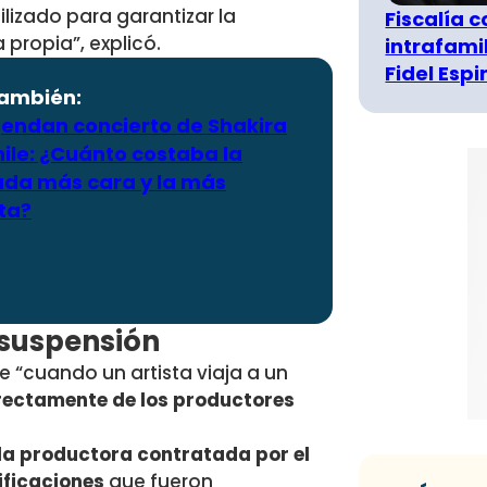
izado para garantizar la
Fiscalía 
 propia”, explicó.
intrafami
Fidel Esp
también:
endan concierto de Shakira
ile: ¿Cuánto costaba la
ada más cara y la más
ta?
 suspensión
ue “cuando un artista viaja a un
rectamente de los productores
la productora contratada por el
cificaciones
que fueron