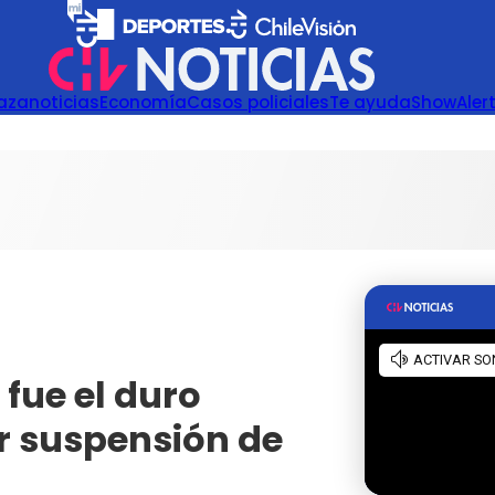
azanoticias
Economía
Casos policiales
Te ayuda
Show
Aler
 fue el duro
r suspensión de