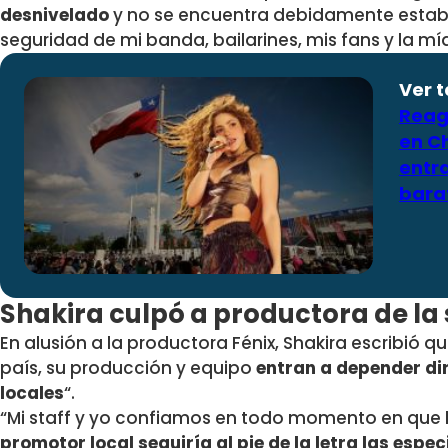
desnivelado
y no se encuentra debidamente estabil
seguridad de mi banda, bailarines, mis fans y la mía
Ver 
Reag
en Ch
entr
bara
Shakira culpó a productora de la
En alusión a la productora Fénix, Shakira escribió q
país, su producción y equipo
entran a depender di
locales
“.
“Mi staff y yo confiamos en todo momento en que
promotor local seguiría al pie de la letra las espe