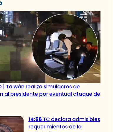
o
 | Taiwán realiza simulacros de
 al presidente por eventual ataque de
14:56
TC declara admisibles
requerimientos de la