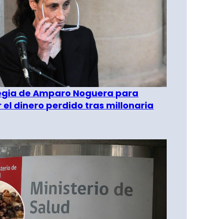
tegia de Amparo Noguera para
 el dinero perdido tras millonaria