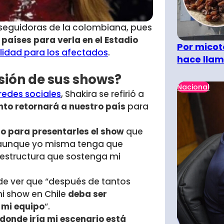
 seguidoras de la colombiana, pues
países para verla en el Estadio
Por micot
ilidad para los afectados
.
hace llam
sión de sus shows?
Nacional
redes sociales
, Shakira se refirió a
to retornará a nuestro país
para
to para presentarles el show
que
, aunque yo misma tenga que
la estructura que sostenga mi
de ver que “después de tantos
mi show en Chile
deba ser
 mi equipo
“.
 donde iría mi escenario está