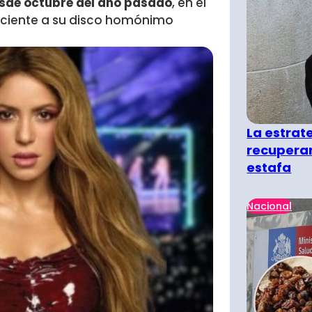
sde octubre del año pasado
, en el
neciente a su disco homónimo
La estra
recuperar
estafa
Nacional