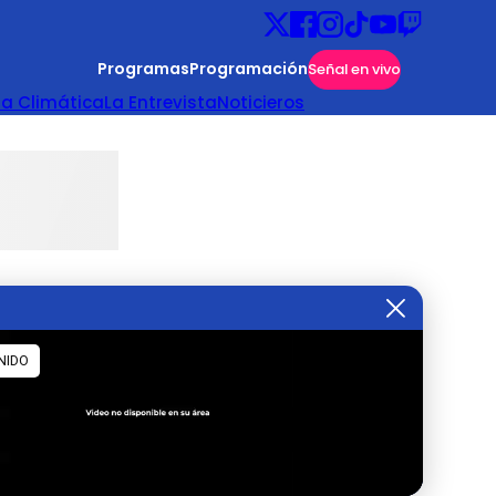
Programas
Programación
Señal en vivo
ta Climática
La Entrevista
Noticieros