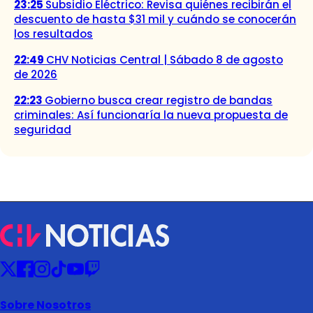
23:25
Subsidio Eléctrico: Revisa quiénes recibirán el
descuento de hasta $31 mil y cuándo se conocerán
los resultados
22:49
CHV Noticias Central | Sábado 8 de agosto
de 2026
22:23
Gobierno busca crear registro de bandas
criminales: Así funcionaría la nueva propuesta de
seguridad
Sobre Nosotros