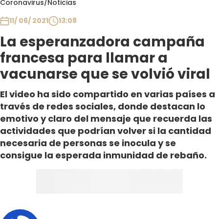
Coronavirus
/
Noticias
Club De La Comedia
Contigo en Directo
11/ 06/ 2021
13:08
Plan Perfecto
La esperanzadora campaña
El Tiempo
francesa para llamar a
Sabingo
vacunarse que se volvió viral
Todos Los Programas
El video ha sido compartido en varias países a
través de redes sociales, donde destacan lo
emotivo y claro del mensaje que recuerda las
actividades que podrían volver si la cantidad
necesaria de personas se inocula y se
consigue la esperada inmunidad de rebaño.