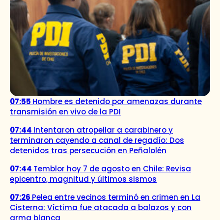
07:55
Hombre es detenido por amenazas durante
transmisión en vivo de la PDI
07:44
Intentaron atropellar a carabinero y
terminaron cayendo a canal de regadío: Dos
detenidos tras persecución en Peñalolén
07:44
Temblor hoy 7 de agosto en Chile: Revisa
epicentro, magnitud y últimos sismos
07:26
Pelea entre vecinos terminó en crimen en La
Cisterna: Víctima fue atacada a balazos y con
arma blanca