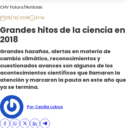
Club De La Comedia
CHV Futuro
/
Noticias
Contigo en Directo
28/ 12/ 2018
21:14
Plan Perfecto
Grandes hitos de la ciencia en
El Tiempo
2018
Sabingo
Todos Los Programas
Grandes hazañas, alertas en materia de
cambio climático, reconocimientos y
cuestionados avances son algunos de los
acontecimientos científicos que llamaron la
atención y marcaron la pauta en este año que
ya se termina.
Por Cecilia Lobos