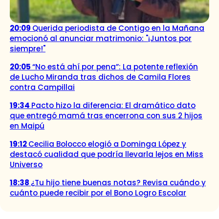
20:09
Querida periodista de Contigo en la Mañana
emocionó al anunciar matrimonio: "¡Juntos por
siempre!"
20:05
“No está ahí por pena”: La potente reflexión
de Lucho Miranda tras dichos de Camila Flores
contra Campillai
19:34
Pacto hizo la diferencia: El dramático dato
que entregó mamá tras encerrona con sus 2 hijos
en Maipú
19:12
Cecilia Bolocco elogió a Dominga López y
destacó cualidad que podría llevarla lejos en Miss
Universo
18:38
¿Tu hijo tiene buenas notas? Revisa cuándo y
cuánto puede recibir por el Bono Logro Escolar