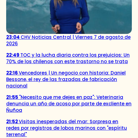
23:04
CHV Noticias Central | Viernes 7 de agosto de
2026
22:49
TOC y la lucha diaria contra los prejuicios: Un
70% de los chilenos con este trastorno no se trata
22:16
Vencedores | Un negocio con historia: Daniel
Bessone, el rey de las frazadas de fabricación
nacional
21:55
"Necesito que me dejes en paz": Veterinaria
denuncia un año de acoso por parte de excliente en
Ñuñoa
21:52
Visitas inesperadas del mar: Sorpresa en
redes por registros de lobos marinos con "espíritu
terrenal"