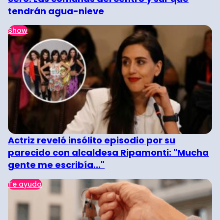
tendrán agua-nieve
Show
Actriz reveló insólito episodio por su
parecido con alcaldesa Ripamonti: "Mucha
gente me escribía..."
Te ayuda