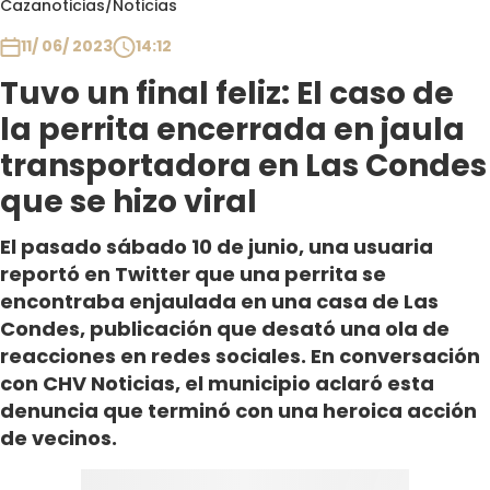
Cazanoticias
/
Noticias
Club De La Comedia
Contigo en Directo
11/ 06/ 2023
14:12
Plan Perfecto
Tuvo un final feliz: El caso de
El Tiempo
la perrita encerrada en jaula
Sabingo
transportadora en Las Condes
Todos Los Programas
que se hizo viral
El pasado sábado 10 de junio, una usuaria
reportó en Twitter que una perrita se
encontraba enjaulada en una casa de Las
Condes, publicación que desató una ola de
reacciones en redes sociales. En conversación
con CHV Noticias, el municipio aclaró esta
denuncia que terminó con una heroica acción
de vecinos.