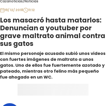
Cazanoticias
/
Noticias
Club De La Comedia
Contigo en Directo
19/ 12/ 2018
11:12
Plan Perfecto
Los masacró hasta matarlos:
El Tiempo
Denuncian a youtuber por
Sabingo
grave maltrato animal contra
Todos Los Programas
sus gatos
El mismo personaje acusado subió unos videos
con fuertes imágenes de maltrato a unos
gatos. Uno de ellos fue fuertemente azotado y
pateado, mientras otro felino más pequeño
fue ahogado en un WC.