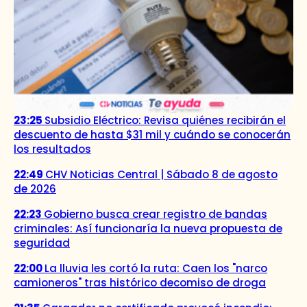
23:25
Subsidio Eléctrico: Revisa quiénes recibirán el
descuento de hasta $31 mil y cuándo se conocerán
los resultados
22:49
CHV Noticias Central | Sábado 8 de agosto
de 2026
22:23
Gobierno busca crear registro de bandas
criminales: Así funcionaría la nueva propuesta de
seguridad
22:00
La lluvia les cortó la ruta: Caen los "narco
camioneros" tras histórico decomiso de droga