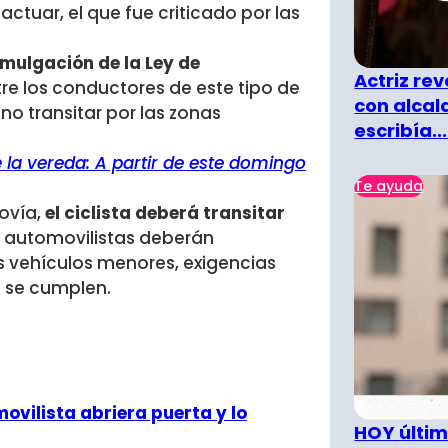
 actuar, el que fue criticado por las
omulgación de la Ley de
Actriz rev
re los conductores de este tipo de
con alcal
no transitar por las zonas
escribía...
 la vereda: A partir de este domingo
Te ayuda
lovía,
el ciclista deberá transitar
s automovilistas deberán
s vehículos menores, exigencias
o se cumplen.
ovilista abriera puerta y lo
HOY últim