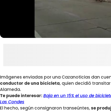
Imágenes enviadas por una Cazanoticias dan cuen
conductor de una bicicleta
, quien decidió transitar
Alameda.
Te puede interesar:
Baja en un 15% el uso de bicicle
Las Condes
El hecho, según consignaron transeúntes,
se produ