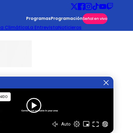
Programas
Programación
Señal en vivo
ta Climática
La Entrevista
Noticieros