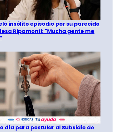
eló insólito episodio por su parecido
desa Ripamonti: "Mucha gente me
"
o día para postular al Subsidio de