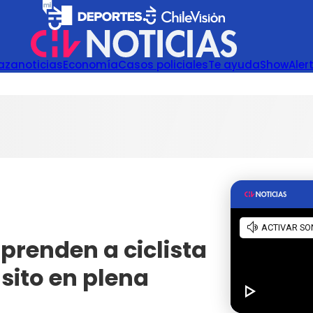
azanoticias
Economía
Casos policiales
Te ayuda
Show
Aler
rprenden a ciclista
sito en plena