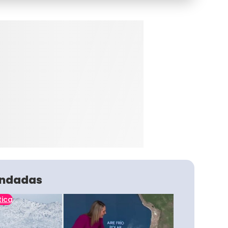
ndadas
tica