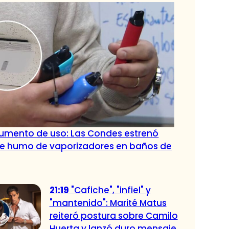
aumento de uso: Las Condes estrenó
de humo de vaporizadores en baños de
21:19
"Cafiche", "infiel" y
"mantenido": Marité Matus
reiteró postura sobre Camilo
Huerta y lanzó duro mensaje