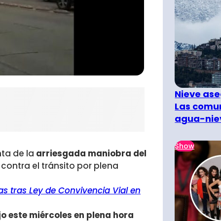
Nieve ase
Las comun
agua-nie
Show
ta de la
arriesgada maniobra del
 contra el tránsito por plena
tas tras Ley de Convivencia Vial en
jo este miércoles en plena hora