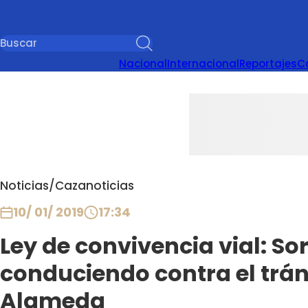
Nacional
Internacional
Reportajes
C
Noticias
/
Cazanoticias
10/ 01/ 2019
17:34
Ley de convivencia vial: So
conduciendo contra el trán
Alameda