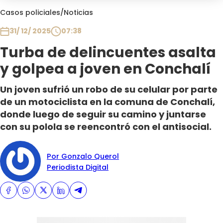
Club De La Comedia
Casos policiales
/
Noticias
Contigo en Directo
31/ 12/ 2025
07:38
Plan Perfecto
Turba de delincuentes asalta
El Tiempo
y golpea a joven en Conchalí
Sabingo
Todos Los Programas
Un joven sufrió un robo de su celular por parte
de un motociclista en la comuna de Conchalí,
donde luego de seguir su camino y juntarse
con su polola se reencontró con el antisocial.
Por Gonzalo Querol
Periodista Digital