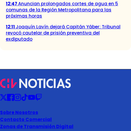
12:47
Anuncian prolongados cortes de agua en 5
comunas de la Región Metropolitana para las
próximas horas
12:11
Joaquín Lavín dejará Capitán Yáber: Tribunal
revocó cautelar de prisión preventiva del
exdiputado
Sobre Nosotros
Contacto Comercial
Zonas de Transmisión Digital