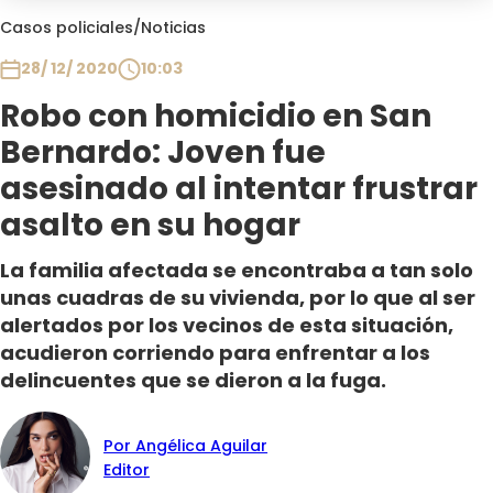
Club De La Comedia
Casos policiales
/
Noticias
Contigo en Directo
28/ 12/ 2020
10:03
Plan Perfecto
Robo con homicidio en San
El Tiempo
Bernardo: Joven fue
Sabingo
Todos Los Programas
asesinado al intentar frustrar
asalto en su hogar
La familia afectada se encontraba a tan solo
unas cuadras de su vivienda, por lo que al ser
alertados por los vecinos de esta situación,
acudieron corriendo para enfrentar a los
delincuentes que se dieron a la fuga.
Por Angélica Aguilar
Editor