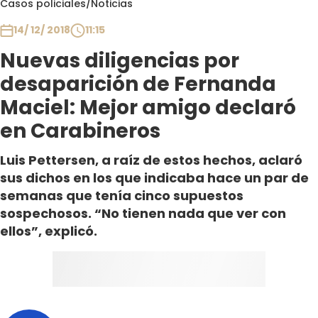
Casos policiales
/
Noticias
Club De La Comedia
Contigo en Directo
14/ 12/ 2018
11:15
Plan Perfecto
Nuevas diligencias por
El Tiempo
desaparición de Fernanda
Sabingo
Maciel: Mejor amigo declaró
Todos Los Programas
en Carabineros
Luis Pettersen, a raíz de estos hechos, aclaró
sus dichos en los que indicaba hace un par de
semanas que tenía cinco supuestos
sospechosos. “No tienen nada que ver con
ellos”, explicó.