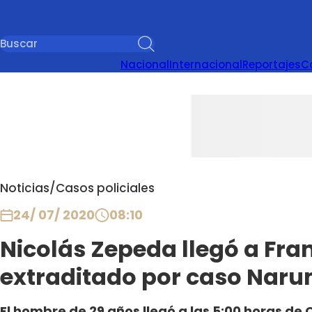
Nacional
Internacional
Reportajes
C
Noticias
/
Casos policiales
24/ 07/ 2020
08:10
Nicolás Zepeda llegó a Fran
extraditado por caso Naru
El hombre de 29 años llegó a las 5:00 horas de 