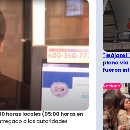
"¡Bájate!
plena vía 
fueron in
Nacional
:00 horas locales (05:00 horas en
ntregado a las autoridades