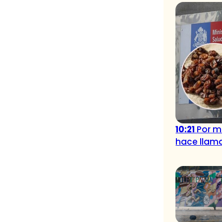
10:21
Por m
hace llam