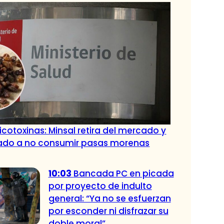
icotoxinas: Minsal retira del mercado y
ado a no consumir pasas morenas
10:03
Bancada PC en picada
por proyecto de indulto
general: “Ya no se esfuerzan
por esconder ni disfrazar su
doble moral”