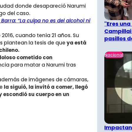
ciudad donde desapareció Narumi
go del caso.
arra: “La culpa no es del alcohol ni
"Eres una
Campillai
e 2016, cuando tenía 21 años. Su
pasillos 
s plantean la tesis de que
ya está
chileno.
Nacional
doloso cometido con
ncia para matar a Narumi tras
o, además de imágenes de cámaras,
re
la siguió, la invitó a comer, llegó
ó y escondió su cuerpo en un
Impactant