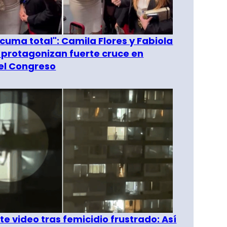
 cuma total": Camila Flores y Fabiola
 protagonizan fuerte cruce en
del Congreso
e video tras femicidio frustrado: Así