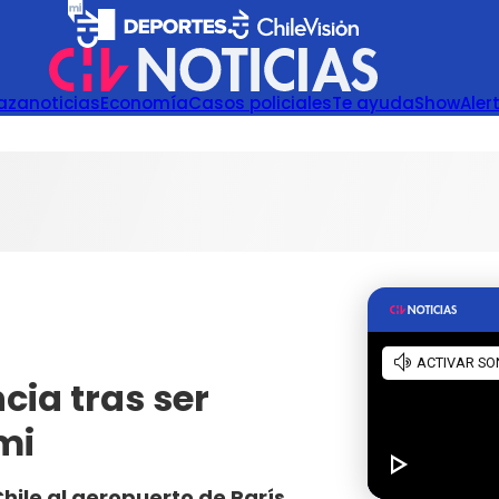
azanoticias
Economía
Casos policiales
Te ayuda
Show
Aler
cia tras ser
mi
Chile al aeropuerto de París