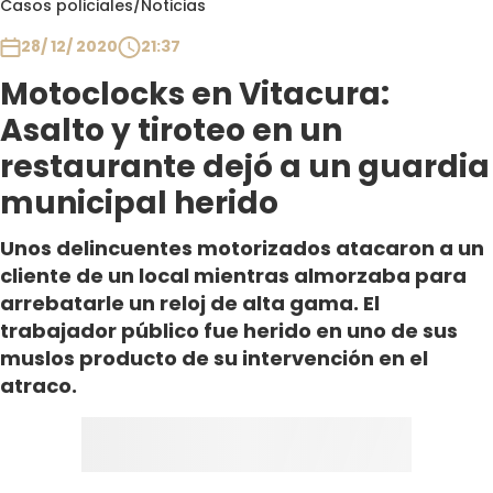
Casos policiales
/
Noticias
Club De La Comedia
Contigo en Directo
28/ 12/ 2020
21:37
Plan Perfecto
Motoclocks en Vitacura:
El Tiempo
Asalto y tiroteo en un
Sabingo
restaurante dejó a un guardia
Todos Los Programas
municipal herido
Unos delincuentes motorizados atacaron a un
cliente de un local mientras almorzaba para
arrebatarle un reloj de alta gama. El
trabajador público fue herido en uno de sus
muslos producto de su intervención en el
atraco.