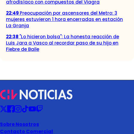
afrodisíaco con compuestos del Viagra
22:49
Preocupación por ascensores del Metro: 3
mujeres estuvieron 1 hora encerradas en estación
La Granja
22:38
"Lo hicieron bolsa": La honesta reacción de
Luis Jara a Vasco al recordar paso de su hijo en
Fiebre de Baile
Sobre Nosotros
Contacto Comercial