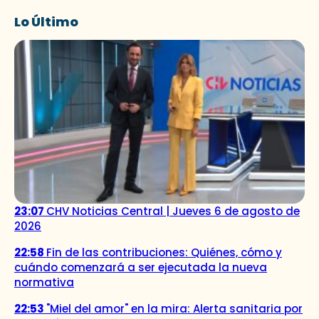
Lo Último
23:07
CHV Noticias Central | Jueves 6 de agosto de
2026
22:58
Fin de las contribuciones: Quiénes, cómo y
cuándo comenzará a ser ejecutada la nueva
normativa
22:53
"Miel del amor" en la mira: Alerta sanitaria por