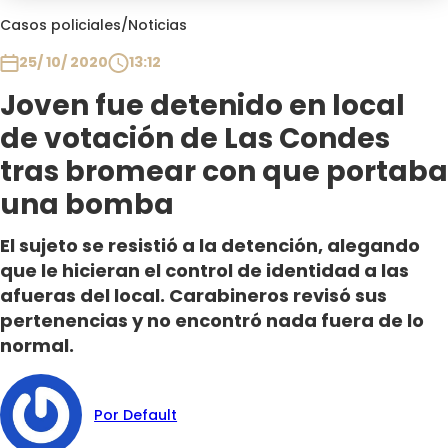
Club De La Comedia
Casos policiales
/
Noticias
Contigo en Directo
25/ 10/ 2020
13:12
Plan Perfecto
Joven fue detenido en local
El Tiempo
de votación de Las Condes
Sabingo
Todos Los Programas
tras bromear con que portaba
una bomba
El sujeto se resistió a la detención, alegando
que le hicieran el control de identidad a las
afueras del local. Carabineros revisó sus
pertenencias y no encontró nada fuera de lo
normal.
Por Default