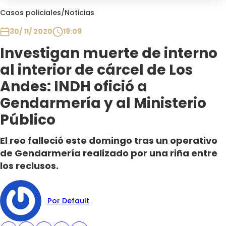
Club De La Comedia
Casos policiales
/
Noticias
Contigo en Directo
30/ 11/ 2020
19:09
Plan Perfecto
Investigan muerte de interno
El Tiempo
al interior de cárcel de Los
Sabingo
Todos Los Programas
Andes: INDH ofició a
Gendarmería y al Ministerio
Público
El reo falleció este domingo tras un operativo
de Gendarmería realizado por una riña entre
los reclusos.
Por Default