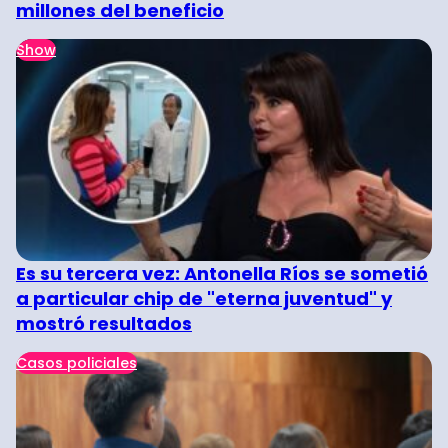
millones del beneficio
Show
Es su tercera vez: Antonella Ríos se sometió
a particular chip de "eterna juventud" y
mostró resultados
Casos policiales