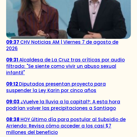
09:37
CHV Noticias AM | Viernes 7 de agosto de
2026
09:31
Alcaldesa de La Cruz tras críticas por audio
filtrado: "Se siente como vivir un abuso sexual
infantil"
09:12
Diputados presentan proyecto para
suspender la Ley Karin por cinco años
09:03
¿Vuelve la lluvia a la capital?: A esta hora
podrían volver las precipitaciones a Santiago
08:38
HOY último día para postular al Subsidio de
Arriendo: Revisa cómo acceder a los casi $7
millones del beneficio