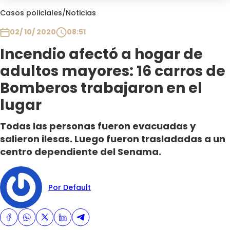
Club De La Comedia
Casos policiales
/
Noticias
Contigo en Directo
02/ 10/ 2020
08:51
Plan Perfecto
Incendio afectó a hogar de
El Tiempo
adultos mayores: 16 carros de
Sabingo
Todos Los Programas
Bomberos trabajaron en el
lugar
Todas las personas fueron evacuadas y
salieron ilesas. Luego fueron trasladadas a un
centro dependiente del Senama.
Por Default