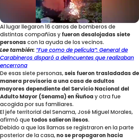
Al lugar llegaron 16 carros de bomberos de
distintas compañías y
fueron desalojadas siete
personas
con la ayuda de los vecinos.
Lee también:
“Fue como de película”: General de
Carabineros disparó a delincuentes que realizaban
encerrona
De esas siete personas,
seis fueron trasladadas de
manera provisoria a una casa de adultos
mayores dependiente del Servicio Nacional del
Adulto Mayor (Senama) en Ñuñoa
y otra fue
acogida por sus familiares.
El jefe territorial del Senama, José Miguel Morales,
afirmó que
todos salieron ilesos
.
Debido a que las llamas se registraron en la parte
posterior de la casa,
no se propagaron hacia