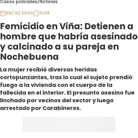
Casos policiales
/
Noticias
Club De La Comedia
Contigo en Directo
25/ 12/ 2020
11:08
Plan Perfecto
Femicidio en Viña: Detienen a
El Tiempo
hombre que habría asesinado
Sabingo
y calcinado a su pareja en
Todos Los Programas
Nochebuena
La mujer recibió diversas heridas
cortopunzantes, tras lo cual el sujeto prendió
fuego a la vivienda con el cuerpo de la
fallecida en el interior. El presunto asesino fue
linchado por vecinos del sector y luego
arrestado por Carabineros.