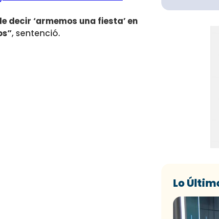
e decir ‘armemos una fiesta’ en
os”
, sentenció.
Lo Últim