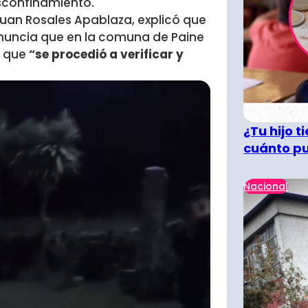
esconfinamiento.
 Juan Rosales Apablaza, explicó que
enuncia que en la comuna de Paine
o que
“se procedió a verificar y
¿Tu hijo 
cuánto pu
Nacional