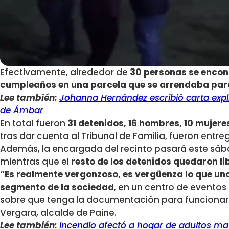
Efectivamente, alrededor de
30 personas se encon
cumpleaños en una parcela que se arrendaba para
Lee también:
Johanna Hernández escribió carta exp
de Ámbar
En total fueron
31 detenidos, 16 hombres, 10 mujer
tras dar cuenta al Tribunal de Familia, fueron entr
Además, la encargada del recinto pasará este sá
mientras que el
resto de los detenidos quedaron li
“Es realmente vergonzoso, es vergüenza lo que uno
segmento de la sociedad
, en un centro de eventos
sobre que tenga la documentación para funcionar
Vergara, alcalde de Paine.
Lee también:
Incendio afectó a hogar de adultos ma