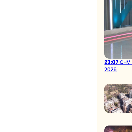
23:07
CHV 
2026