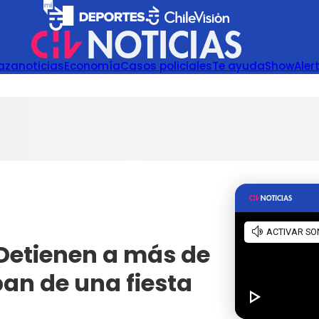
azanoticias
Economía
Casos policiales
Te ayuda
Show
Aler
 Detienen a más de
an de una fiesta