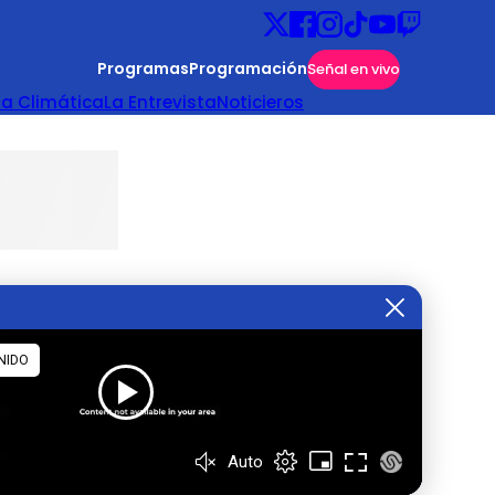
Programas
Programación
Señal en vivo
ta Climática
La Entrevista
Noticieros