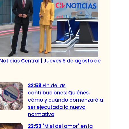
Noticias Central | Jueves 6 de agosto de
22:58
Fin de las
contribuciones: Quiénes,
cómo y cuándo comenzará a
ser ejecutada la nueva
normativa
22:53
"Miel del amor" en la