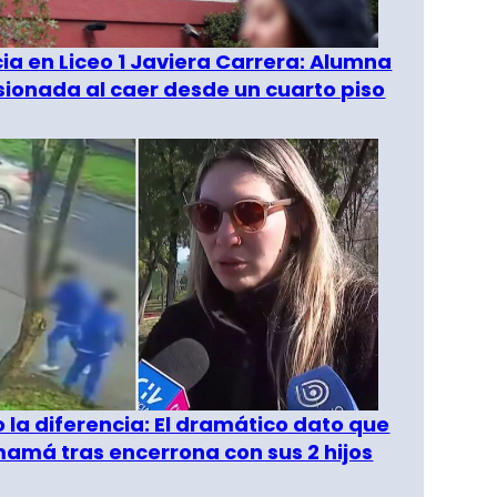
a en Liceo 1 Javiera Carrera: Alumna
esionada al caer desde un cuarto piso
o la diferencia: El dramático dato que
amá tras encerrona con sus 2 hijos