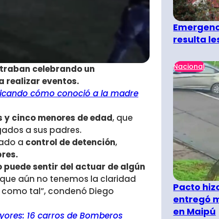
Emergenci
resulta l
Nacional
traban celebrando un
 realizar eventos.
licando cómo conoció a la madre
es y cinco menores de edad
, que
egados a sus padres.
bado a
control de detención
,
bres.
 puede sentir del actuar de algún
 que aún no tenemos la claridad
Pacto hiz
 como tal”, condenó Diego
entregó m
en Maipú
yores: 16 carros de Bomberos