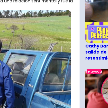
a una relación sentimental y fue la
Cathy Bar
salida de 
resentimi
Te ayuda