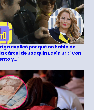
riga explicó por qué no habla de
la cárcel de Joaquín Lavín Jr.: "Con
ento y…"