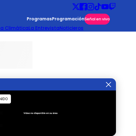
Programas
Programación
Señal en vivo
ta Climática
La Entrevista
Noticieros