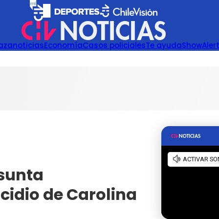
azanoticias
Economía
Casos policiales
Te ayuda
Show
Aler
sunta
cidio de Carolina