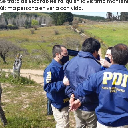
Se trata de
Ricardo Neira
, quien la víctima mantení
última persona en verla con vida.