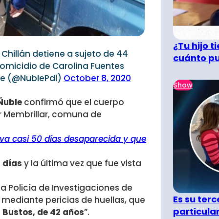
¿Tu hijo 
Chillán detiene a sujeto de 44
cuánto pu
homicidio de Carolina Fuentes
le (@NublePdi)
October 8, 2020
Show
 Ñuble
confirmó que el cuerpo
r Membrillar, comuna de
va casi 50 días desaparecida y que
 días
y la última vez que fue vista
 la Policía de Investigaciones de
Es su terc
 mediante pericias de huellas, que
particula
 Bustos, de 42 años
”.