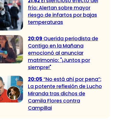
21:52
El silencioso efecto del
frío: Alertan sobre mayor
riesgo de infartos por bajas
temperaturas
20:09
Querida periodista de
Contigo en la Mañana
emocionó al anunciar
matrimonio: "¡Juntos por
siempre!"
20:05
“No está ahí por pena”:
La potente reflexión de Lucho
Miranda tras dichos de
Camila Flores contra
Campillai