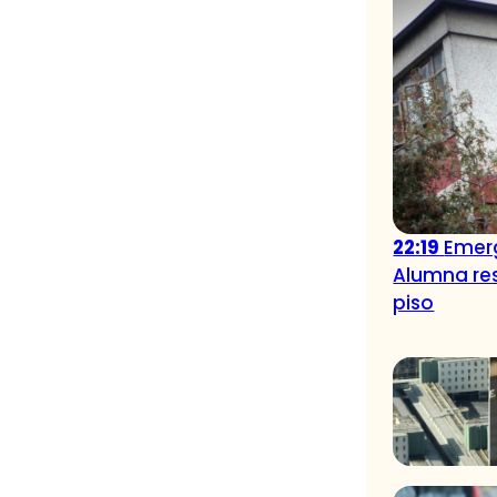
22:19
Emerg
Alumna res
piso