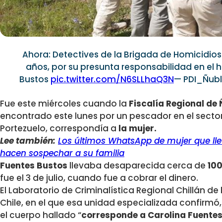
Ahora: Detectives de la Brigada de Homicidios 
años, por su presunta responsabilidad en el 
Bustos
pic.twitter.com/N6SLLhaQ3N
— PDI_Ñub
Fue este miércoles cuando la
Fiscalía Regional de
encontrado este lunes por un pescador en el secto
Portezuelo, correspondía a
la mujer.
Lee también:
Los últimos WhatsApp de mujer que lle
hacen sospechar a su familia
Fuentes Bustos
llevaba desaparecida cerca de
100
fue el 3 de julio, cuando fue a cobrar el dinero.
El Laboratorio de Criminalística Regional Chillán de
Chile, en el que esa unidad especializada confirmó,
el cuerpo hallado “
corresponde a Carolina Fuentes