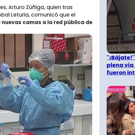
es, Arturo Zúñiga, quien tras
tóbal Leturia, comunicó que el
 nuevas camas a la red pública de
"¡Bájate!
plena vía 
fueron in
Nacional