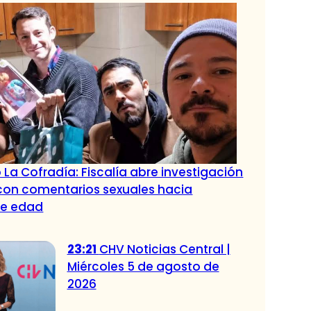
 La Cofradía: Fiscalía abre investigación
con comentarios sexuales hacia
de edad
23:21
CHV Noticias Central |
Miércoles 5 de agosto de
2026