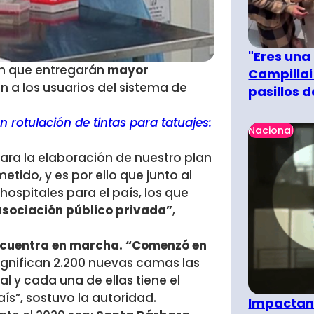
"Eres una
n que entregarán
mayor
Campillai
n a los usuarios del sistema de
pasillos 
 rotulación de tintas para tatuajes:
Nacional
ra la elaboración de nuestro plan
tido, y es por ello que junto al
hospitales para el país, los que
asociación público privada”
,
ncuentra en marcha.
“Comenzó en
ignifican 2.200 nuevas camas las
al y cada una de ellas tiene el
aís”, sostuvo la autoridad.
Impactant