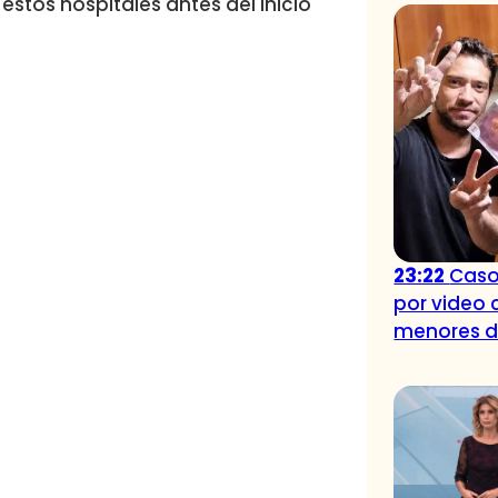
estos hospitales antes del inicio
23:22
Caso
por video 
menores 