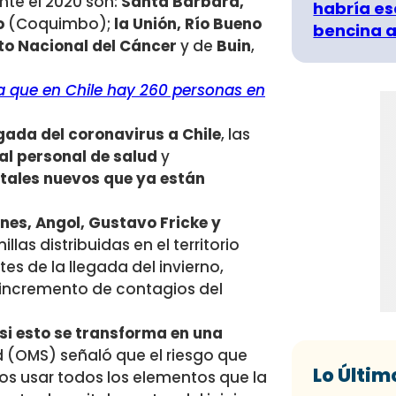
nte el 2020 son:
Santa Bárbara,
habría es
o
(Coquimbo);
la Unión, Río Bueno
bencina a
uto Nacional del Cáncer
y de
Buin
,
a que en Chile hay 260 personas en
gada del coronavirus a Chile
, las
al personal de salud
y
tales nuevos que ya están
lnes, Angol, Gustavo Fricke y
llas distribuidas en el territorio
es de la llegada del invierno,
 incremento de contagios del
i esto se transforma en una
d (OMS) señaló que el riesgo que
Lo Últim
os usar todos los elementos que la