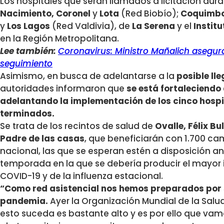
Los hospitales que serán llamados a licitación dura
Nacimiento, Coronel
y
Lota
(Red Biobío);
Coquimb
y
Los Lagos
(Red Valdivia), de
La Serena
y el
Instit
en la Región Metropolitana.
Lee también:
Coronavirus: Ministro Mañalich asegur
seguimiento
Asimismo, en busca de adelantarse a la
posible lle
autoridades informaron que
se está fortaleciendo 
adelantando la implementación de los cinco hospi
terminados.
Se trata de los recintos de salud de
Ovalle, Félix Bu
Padre de las casas
, que beneficiarán con 1.700 cami
nacional, las que se esperan estén a disposición ant
temporada en la que se debería producir el mayor
COVID-19 y de la influenza estacional.
“Como red asistencial nos hemos preparados por s
pandemia.
Ayer la Organización Mundial de la Salu
esto suceda es bastante alto y es por ello que vam