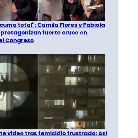
 cuma total": Camila Flores y Fabiola
 protagonizan fuerte cruce en
del Congreso
e video tras femicidio frustrado: Así