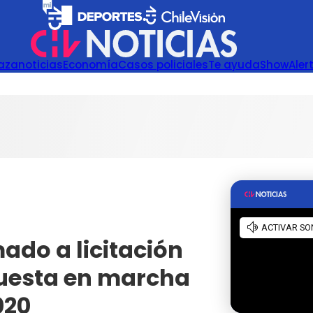
azanoticias
Economía
Casos policiales
Te ayuda
Show
Aler
ado a licitación
puesta en marcha
020