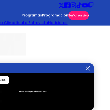
Programas
Programación
Señal en vivo
ta Climática
La Entrevista
Noticieros