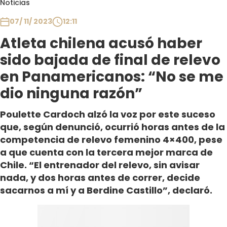
Noticias
Club De La Comedia
Contigo en Directo
07/ 11/ 2023
12:11
Plan Perfecto
Atleta chilena acusó haber
El Tiempo
sido bajada de final de relevo
Sabingo
en Panamericanos: “No se me
Todos Los Programas
dio ninguna razón”
Poulette Cardoch alzó la voz por este suceso
que, según denunció, ocurrió horas antes de la
competencia de relevo femenino 4×400, pese
a que cuenta con la tercera mejor marca de
Chile. “El entrenador del relevo, sin avisar
nada, y dos horas antes de correr, decide
sacarnos a mí y a Berdine Castillo”, declaró.