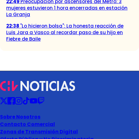
22:49
Preocupación por ascensores del Metro: 3
mujeres estuvieron 1 hora encerradas en estación
La Granja
22:38
"Lo hicieron bolsa": La honesta reacción de
Luis Jara a Vasco al recordar paso de su hijo en
Fiebre de Baile
Sobre Nosotros
Contacto Comercial
Zonas de Transmisión Digital