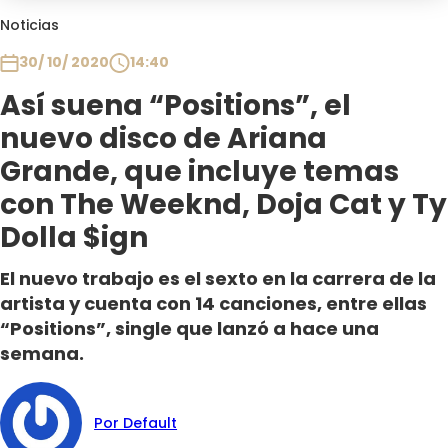
Club De La Comedia
Noticias
Contigo en Directo
30/ 10/ 2020
14:40
Plan Perfecto
Así suena “Positions”, el
El Tiempo
nuevo disco de Ariana
Sabingo
Todos Los Programas
Grande, que incluye temas
con The Weeknd, Doja Cat y Ty
Dolla $ign
El nuevo trabajo es el sexto en la carrera de la
artista y cuenta con 14 canciones, entre ellas
“Positions”, single que lanzó a hace una
semana.
Por Default