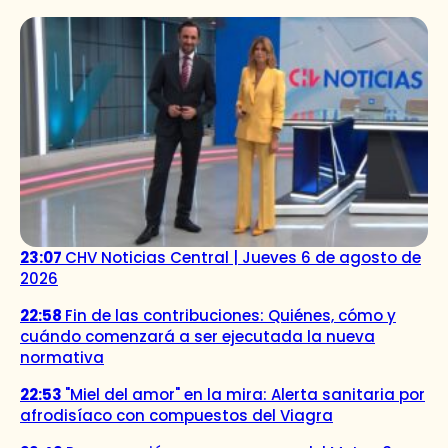
23:07
CHV Noticias Central | Jueves 6 de agosto de
2026
22:58
Fin de las contribuciones: Quiénes, cómo y
cuándo comenzará a ser ejecutada la nueva
normativa
22:53
"Miel del amor" en la mira: Alerta sanitaria por
afrodisíaco con compuestos del Viagra