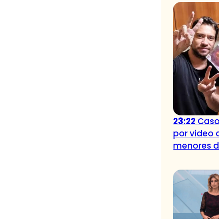
23:22
Caso
por video 
menores 