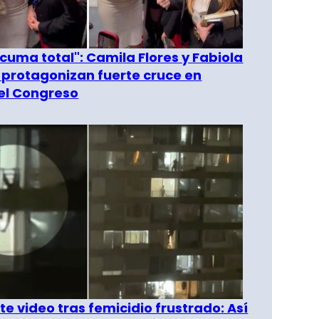
 cuma total": Camila Flores y Fabiola
 protagonizan fuerte cruce en
del Congreso
e video tras femicidio frustrado: Así