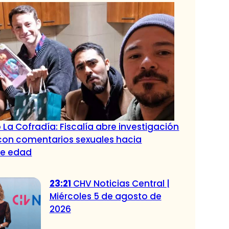
 La Cofradía: Fiscalía abre investigación
con comentarios sexuales hacia
de edad
23:21
CHV Noticias Central |
Miércoles 5 de agosto de
2026