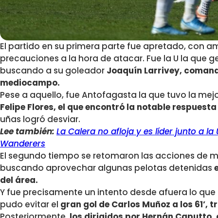
El partido en su primera parte fue apretado, con
precauciones a la hora de atacar. Fue la U la que 
buscando a su goleador
Joaquín Larrivey, comand
mediocampo.
Pese a aquello, fue Antofagasta la que tuvo la me
Felipe Flores, el que encontró la notable respuest
uñas logró desviar.
Lee también:
La Calera no afloja y es líder junto a la
Wanderers
El segundo tiempo se retomaron las acciones de man
buscando aprovechar algunas pelotas detenidas
del área.
Y fue precisamente un intento desde afuera lo que
pudo evitar el
gran gol de Carlos Muñoz a los 61’, t
Posteriormente,
los dirigidos por Hernán Caputto,