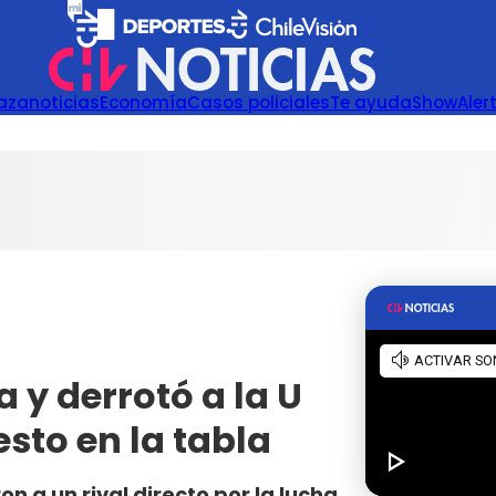
azanoticias
Economía
Casos policiales
Te ayuda
Show
Aler
 y derrotó a la U
sto en la tabla
 a un rival directo por la lucha