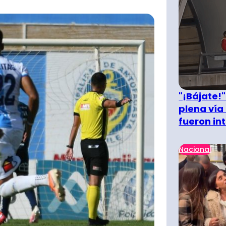
"¡Bájate!
plena vía 
fueron in
Nacional