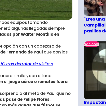
"Eres una
 ambos equipos tomando
Campillai
generó algunas llegadas siempre
pasillos 
ados por Walter Montillo en
Nacional
jor opción con un cabezazo de
a de Fernando de Paul
que con las
 UC tras derrotar de visita a
era similar, con el local
en el juego aéreo o remates fuera
 sorprendió al meta de Paul que no
ras pase de Felipe Flores.
Impactant
 con más ganas que fútbol
, se