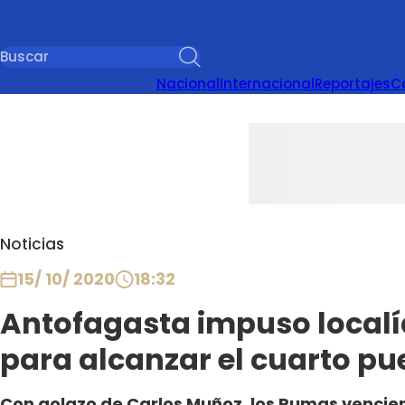
Nacional
Internacional
Reportajes
C
Noticias
15/ 10/ 2020
18:32
Antofagasta impuso localía
para alcanzar el cuarto pue
Con golazo de Carlos Muñoz, los Pumas vencieron