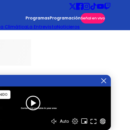
Programas
Programación
Señal en vivo
ta Climática
La Entrevista
Noticieros