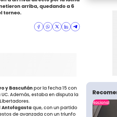
 metieron arriba, quedando a 6
l torneo.
lvo y Bascuñán
por la fecha 15 con
Recome
la UC. Además, estaba en disputa la
Libertadores.
Nacional
al Antofagasta
que, con un partido
uestos de avanzada con un triunfo