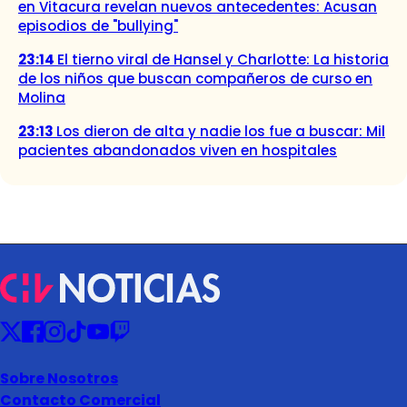
en Vitacura revelan nuevos antecedentes: Acusan
episodios de "bullying"
23:14
El tierno viral de Hansel y Charlotte: La historia
de los niños que buscan compañeros de curso en
Molina
23:13
Los dieron de alta y nadie los fue a buscar: Mil
pacientes abandonados viven en hospitales
Sobre Nosotros
Contacto Comercial