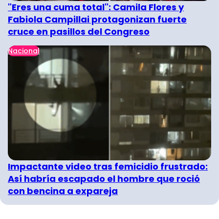
"Eres una cuma total": Camila Flores y
Fabiola Campillai protagonizan fuerte
cruce en pasillos del Congreso
Nacional
Impactante video tras femicidio frustrado:
Así habría escapado el hombre que roció
con bencina a expareja