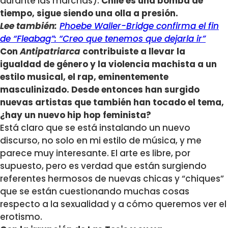
durante las marchas).
Chile es una bomba de
tiempo, sigue siendo una olla a presión.
Lee también:
Phoebe Waller-Bridge confirma el fin
de “Fleabag”: “Creo que tenemos que dejarla ir”
Con
Antipatriarca
contribuiste a llevar la
igualdad de género y la violencia machista a un
estilo musical, el rap, eminentemente
masculinizado. Desde entonces han surgido
nuevas artistas que también han tocado el tema,
¿hay un nuevo hip hop feminista?
Está claro que se está instalando un nuevo
discurso, no solo en mi estilo de música, y me
parece muy interesante. El arte es libre, por
supuesto, pero es verdad que están surgiendo
referentes hermosos de nuevas chicas y “chiques”
que se están cuestionando muchas cosas
respecto a la sexualidad y a cómo queremos ver el
erotismo.