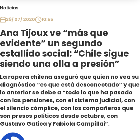
Club De La Comedia
Noticias
Contigo en Directo
29/ 07/ 2020
10:55
Plan Perfecto
Ana Tijoux ve “más que
El Tiempo
evidente” un segundo
Sabingo
Todos Los Programas
estallido social: “Chile sigue
siendo una olla a presión”
La rapera chilena aseguró que quien no vea su
diagnóstico “es que está desconectado” y que
lo anterior se debe a “todo lo que ha pasado
con las pensiones, con el sistema judicial, con
el silencio cómplice, con los compañeros que
son presos políticos desde octubre, con
Gustavo Gatica y Fabiola Campillai”.