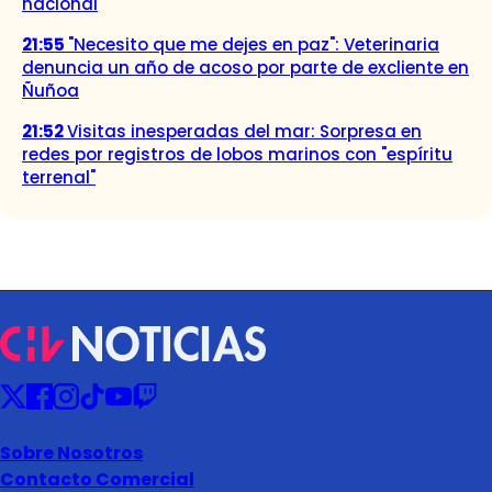
nacional
21:55
"Necesito que me dejes en paz": Veterinaria
denuncia un año de acoso por parte de excliente en
Ñuñoa
21:52
Visitas inesperadas del mar: Sorpresa en
redes por registros de lobos marinos con "espíritu
terrenal"
Sobre Nosotros
Contacto Comercial