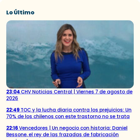
Lo Último
23:04
CHV Noticias Central | Viernes 7 de agosto de
2026
22:49
TOC y la lucha diaria contra los prejuicios: Un
70% de los chilenos con este trastorno no se trata
22:16
Vencedores | Un negocio con historia: Daniel
Bessone, el rey de las frazadas de fabricación