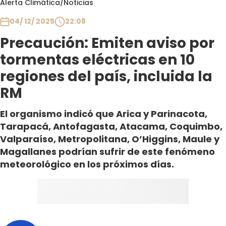
Alerta Climática
/
Noticias
Club De La Comedia
Contigo en Directo
04/ 12/ 2025
22:08
Plan Perfecto
Precaución: Emiten aviso por
El Tiempo
tormentas eléctricas en 10
Sabingo
regiones del país, incluida la
Todos Los Programas
RM
El organismo indicó que Arica y Parinacota,
Tarapacá, Antofagasta, Atacama, Coquimbo,
Valparaíso, Metropolitana, O’Higgins, Maule y
Magallanes podrían sufrir de este fenómeno
meteorológico en los próximos días.