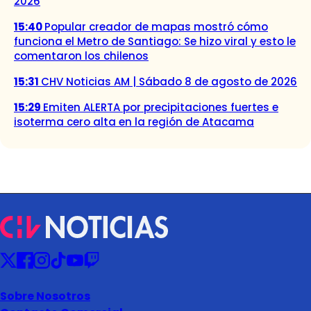
2026
15:40
Popular creador de mapas mostró cómo
funciona el Metro de Santiago: Se hizo viral y esto le
comentaron los chilenos
15:31
CHV Noticias AM | Sábado 8 de agosto de 2026
15:29
Emiten ALERTA por precipitaciones fuertes e
isoterma cero alta en la región de Atacama
Sobre Nosotros