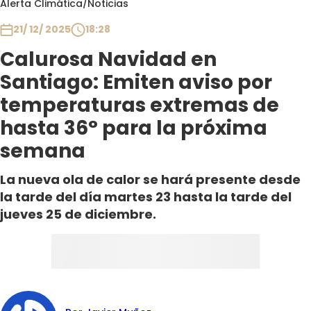
Alerta Climática
/
Noticias
Club De La Comedia
Contigo en Directo
21/ 12/ 2025
18:28
Plan Perfecto
Calurosa Navidad en
El Tiempo
Santiago: Emiten aviso por
Sabingo
temperaturas extremas de
Todos Los Programas
hasta 36° para la próxima
semana
La nueva ola de calor se hará presente desde
la tarde del día martes 23 hasta la tarde del
jueves 25 de diciembre.