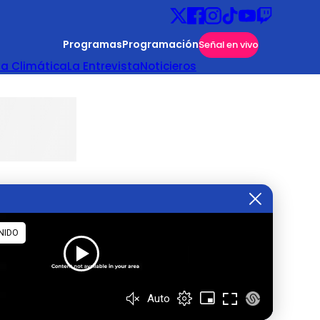
Programas
Programación
Señal en vivo
ta Climática
La Entrevista
Noticieros