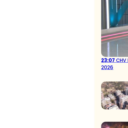
23:07
CHV 
2026