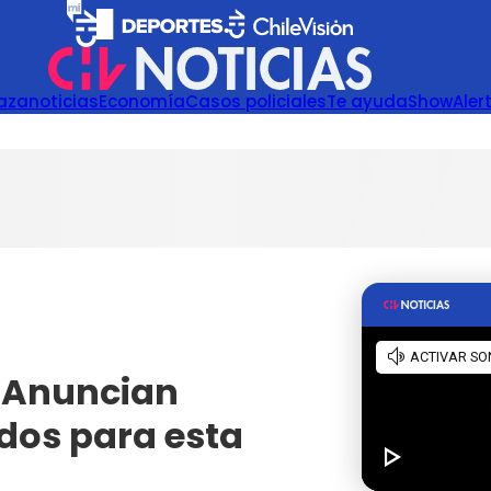
azanoticias
Economía
Casos policiales
Te ayuda
Show
Aler
: Anuncian
dos para esta