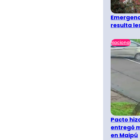
Emergenci
resulta l
Nacional
Pacto hiz
entregó m
en Maipú