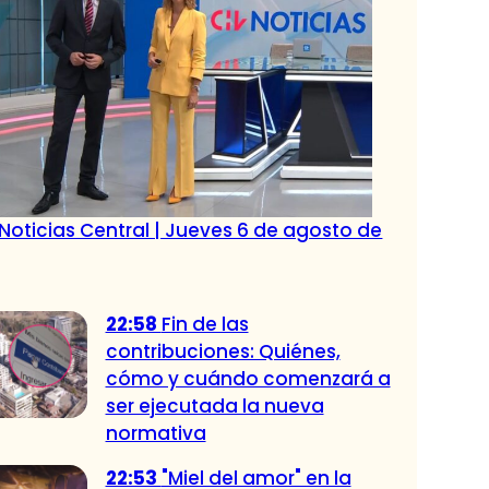
Noticias Central | Jueves 6 de agosto de
22:58
Fin de las
contribuciones: Quiénes,
cómo y cuándo comenzará a
ser ejecutada la nueva
normativa
22:53
"Miel del amor" en la