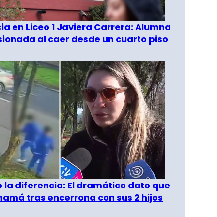
a en Liceo 1 Javiera Carrera: Alumna
esionada al caer desde un cuarto piso
o la diferencia: El dramático dato que
amá tras encerrona con sus 2 hijos