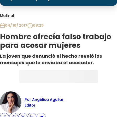
Programas
Club De La Comedia
Matinal
Contigo en Directo
04/ 10/ 2017
09:25
Plan Perfecto
Hombre ofrecía falso trabajo
El Tiempo
para acosar mujeres
Sabingo
Todos Los Programas
La joven que denunció el hecho reveló los
mensajes que le enviaba el acosador.
Por Angélica Aguilar
Editor