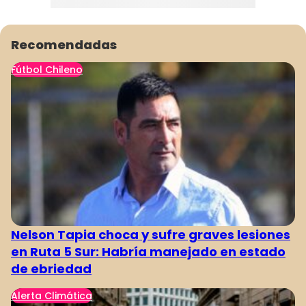
Recomendadas
Fútbol Chileno
Nelson Tapia choca y sufre graves lesiones
en Ruta 5 Sur: Habría manejado en estado
de ebriedad
Alerta Climática