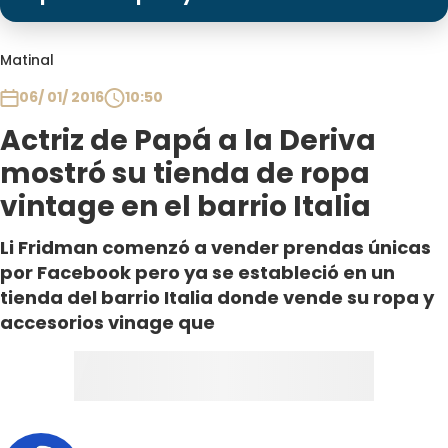
Programas
Club De La Comedia
Matinal
Contigo en Directo
06/ 01/ 2016
10:50
Plan Perfecto
Actriz de Papá a la Deriva
El Tiempo
mostró su tienda de ropa
Sabingo
vintage en el barrio Italia
Todos Los Programas
Li Fridman comenzó a vender prendas únicas
por Facebook pero ya se estableció en un
tienda del barrio Italia donde vende su ropa y
accesorios vinage que