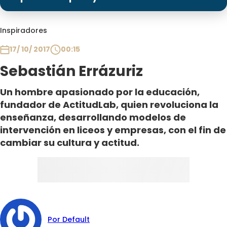
Programas
Club De La Comedia
Inspiradores
Contigo en Directo
17/ 10/ 2017
00:15
Plan Perfecto
Sebastián Errázuriz
El Tiempo
Sabingo
Un hombre apasionado por la educación,
Todos Los Programas
fundador de ActitudLab, quien revoluciona la
enseñanza, desarrollando modelos de
intervención en liceos y empresas, con el fin de
cambiar su cultura y actitud.
Por Default