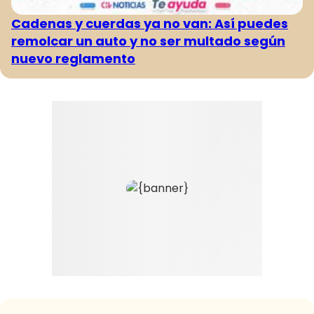
Cadenas y cuerdas ya no van: Así puedes
remolcar un auto y no ser multado según
nuevo reglamento