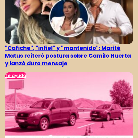
"Cafiche", "infiel" y "mantenido": Marité
Matus reiteró postura sobre Camilo Huerta
y lanzó duro mensaje
Te ayuda