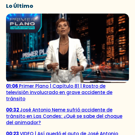
Lo Último
01:06
Primer Plano | Capítulo 81 | Rostro de
televisión involucrado en grave accidente de
tránsito
00:32
José Antonio Neme sufrió accidente de
tránsito en Las Condes: ¿Qué se sabe del choque
del animador?
00:23
VIDEO | Así quedó el auto de José Antonio