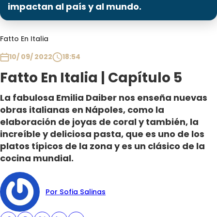
Programas
impactan al país y al mundo.
Club De La Comedia
Fatto En Italia
Contigo en Directo
Plan Perfecto
10/ 09/ 2022
18:54
El Tiempo
Fatto En Italia | Capítulo 5
Sabingo
La fabulosa Emilia Daiber nos enseña nuevas
Todos Los Programas
obras italianas en Nápoles, como la
elaboración de joyas de coral y también, la
increíble y deliciosa pasta, que es uno de los
platos típicos de la zona y es un clásico de la
cocina mundial.
Por Sofia Salinas