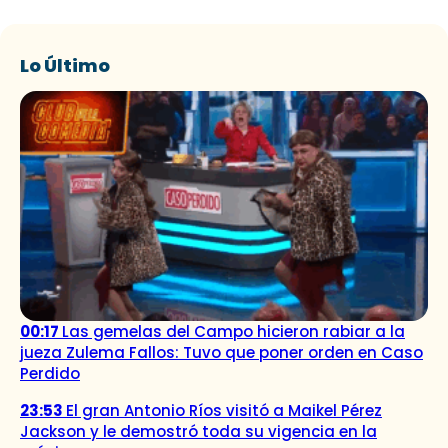
Lo Último
00:17
Las gemelas del Campo hicieron rabiar a la
jueza Zulema Fallos: Tuvo que poner orden en Caso
Perdido
23:53
El gran Antonio Ríos visitó a Maikel Pérez
Jackson y le demostró toda su vigencia en la