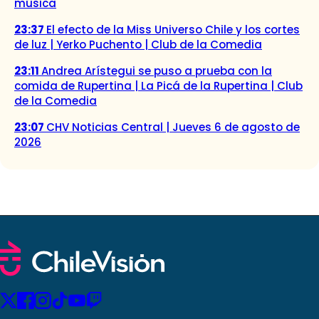
música
23:37
El efecto de la Miss Universo Chile y los cortes
de luz | Yerko Puchento | Club de la Comedia
23:11
Andrea Arístegui se puso a prueba con la
comida de Rupertina | La Picá de la Rupertina | Club
de la Comedia
23:07
CHV Noticias Central | Jueves 6 de agosto de
2026