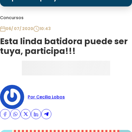
Programas
Club De La Comedia
Concursos
Contigo en Directo
06/ 07/ 2020
10:43
Plan Perfecto
Esta linda batidora puede ser
El Tiempo
tuya, participa!!!
Sabingo
Todos Los Programas
Por Cecilia Lobos