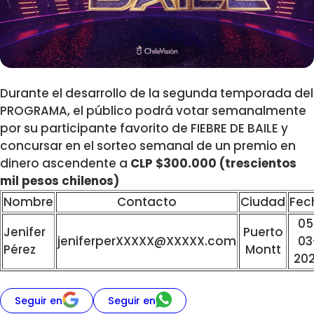
Durante el desarrollo de la segunda temporada del
PROGRAMA, el público podrá votar semanalmente
por su participante favorito de FIEBRE DE BAILE y
concursar en el sorteo semanal de un premio en
dinero ascendente a
CLP $300.000 (trescientos
mil pesos chilenos)
Nombre
Contacto
Ciudad
Fec
05
Jenifer
Puerto
jeniferperXXXXX@XXXXX.com
03
Pérez
Montt
20
Seguir en
Seguir en