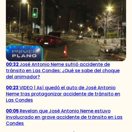
00:32
José Antonio Neme sufrió accidente de
tránsito en Las Condes: ¿Qué se sabe del choque
del animador?
00:23
VIDEO | Así quedó el auto de José Antonio
Neme tras protagonizar accidente de tránsito en
Las Condes
00:05
Revelan que José Antonio Neme estuvo
involucrado en grave accidente de tránsito en Las
Condes