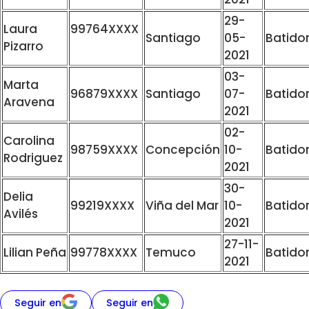
29-
Laura
99764XXXX
Santiago
05-
Batido
Pizarro
2021
03-
Marta
96879XXXX
Santiago
07-
Batido
Aravena
2021
02-
Carolina
98759XXXX
Concepción
10-
Batido
Rodriguez
2021
30-
Delia
99219XXXX
Viña del Mar
10-
Batido
Avilés
2021
27-11-
Lilian Peña
99778XXXX
Temuco
Batido
2021
Seguir en
Seguir en