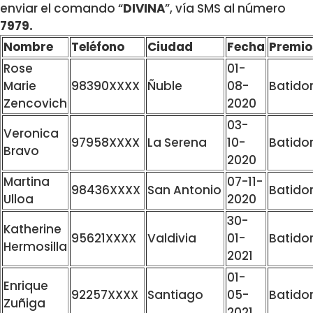
enviar el comando “
DIVINA
”, vía SMS al número
7979.
Nombre
Teléfono
Ciudad
Fecha
Premio
Rose
01-
Marie
98390XXXX
Ñuble
08-
Batido
Zencovich
2020
03-
Veronica
97958XXXX
La Serena
10-
Batido
Bravo
2020
Martina
07-11-
98436XXXX
San Antonio
Batido
Ulloa
2020
30-
Katherine
95621XXXX
Valdivia
01-
Batido
Hermosilla
2021
01-
Enrique
92257XXXX
Santiago
05-
Batido
Zuñiga
2021