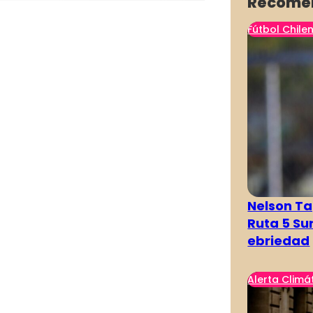
Recome
Fútbol Chile
Nelson Ta
Ruta 5 Su
ebriedad
Alerta Climá