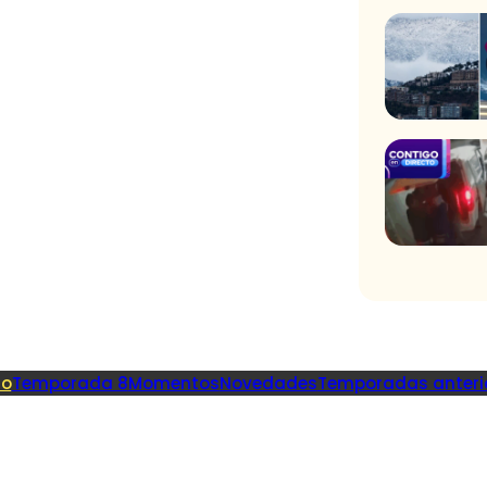
io
Temporada 8
Momentos
Novedades
Temporadas anteri
Recome