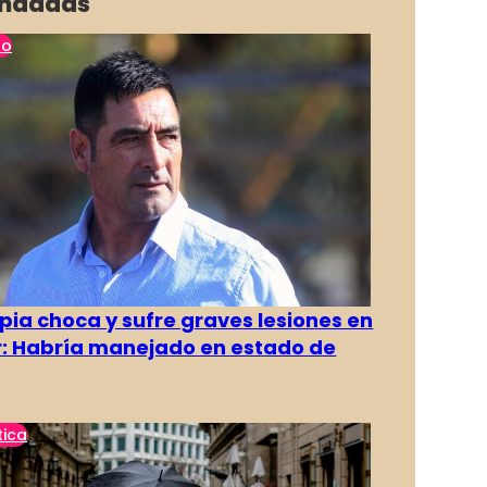
ndadas
no
pia choca y sufre graves lesiones en
r: Habría manejado en estado de
tica