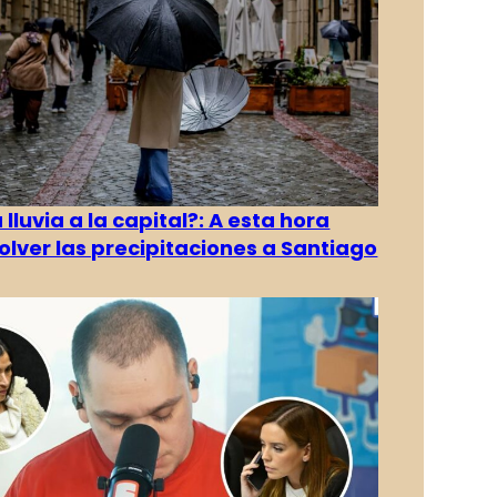
 lluvia a la capital?: A esta hora
olver las precipitaciones a Santiago