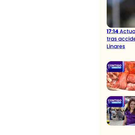
17:14
Actua
tras accid
Linares