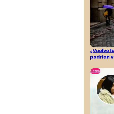
¿Vuelve la
podrían v
Show