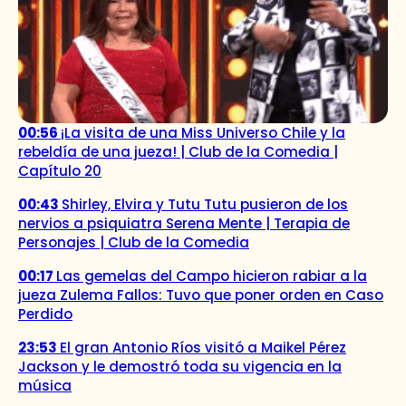
00:56
¡La visita de una Miss Universo Chile y la
rebeldía de una jueza! | Club de la Comedia |
Capítulo 20
00:43
Shirley, Elvira y Tutu Tutu pusieron de los
nervios a psiquiatra Serena Mente | Terapia de
Personajes | Club de la Comedia
00:17
Las gemelas del Campo hicieron rabiar a la
jueza Zulema Fallos: Tuvo que poner orden en Caso
Perdido
23:53
El gran Antonio Ríos visitó a Maikel Pérez
Jackson y le demostró toda su vigencia en la
música