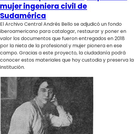
Programas
mujer ingeniera civil de
Sudamérica
Club De La Comedia
El Archivo Central Andrés Bello se adjudicó un fondo
Contigo en Directo
iberoamericano para catalogar, restaurar y poner en
Plan Perfecto
valor los documentos que fueron entregados en 2018
El Tiempo
por la nieta de la profesional y mujer pionera en ese
Sabingo
campo. Gracias a este proyecto, la ciudadanía podrá
conocer estos materiales que hoy custodia y preserva la
Todos Los Programas
institución.