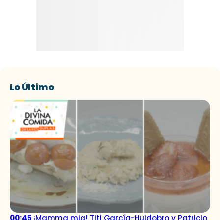
Lo Último
00:45
¡Mamma mia! Titi García-Huidobro y Patricio