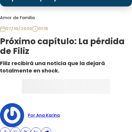
Programas
Club De La Comedia
Amor de Familia
Contigo en Directo
07/ 10/ 2020
01:15
Plan Perfecto
Próximo capítulo: La pérdida
El Tiempo
de Filiz
Sabingo
Todos Los Programas
Filiz recibirá una noticia que la dejará
totalmente en shock.
Por Ana Karina