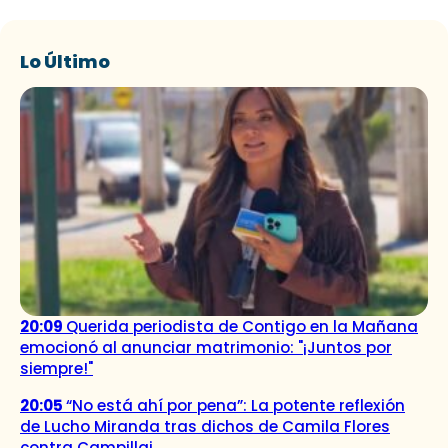
Lo Último
20:09
Querida periodista de Contigo en la Mañana
emocionó al anunciar matrimonio: "¡Juntos por
siempre!"
20:05
“No está ahí por pena”: La potente reflexión
de Lucho Miranda tras dichos de Camila Flores
contra Campillai