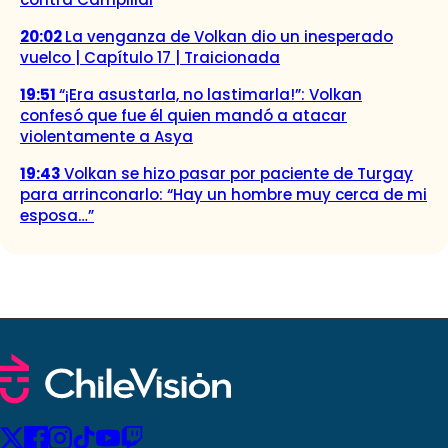
20:02
La venganza de Volkan dio un inesperado
vuelco | Capítulo 17 | Traicionada
19:51
“¡Era asustarla, no lastimarla!”: Volkan
confesó que fue él quien mandó a atacar
violentamente a Asya
19:43
Volkan se hizo pasar por paciente de Turgay
para arrinconarlo: “Hay un hombre muy cerca de mi
esposa…”