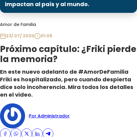
Programas
impactan al país y al mundo.
Club De La Comedia
Amor de Familia
Contigo en Directo
Plan Perfecto
23/ 07/ 2020
01:06
El Tiempo
Próximo capítulo: ¿Friki pierde
Sabingo
la memoria?
Todos Los Programas
En este nuevo adelanto de #AmorDeFamilia
Friki es hospitalizado, pero cuando despierta
dice solo incoherencia. Mira todos los detalles
en el video.
Por Administrador