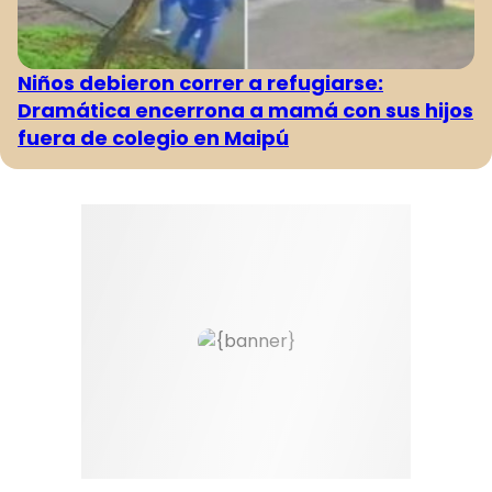
Niños debieron correr a refugiarse:
Dramática encerrona a mamá con sus hijos
fuera de colegio en Maipú